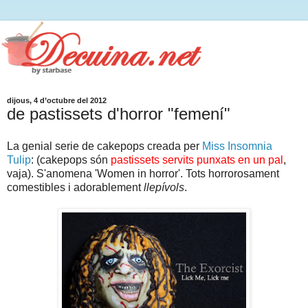
dijous, 4 d’octubre del 2012
de pastissets d'horror "femení"
La genial serie de cakepops creada per
Miss Insomnia
Tulip
: (cakepops són
pastissets servits punxats en un pal
,
vaja). S'anomena 'Women in horror'. Tots horrorosament
comestibles i adorablement
llepívols
.