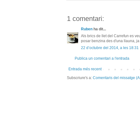
1 comentari:
Ruben
ha dit...
Als brics de llet del Carrefun es v
posar benzina des d'una llauna, ja h
22 d’octubre del 2014, a les 18:31
Publica un comentari a l'entrada
Entrada més recent
Subscriure's a:
Comentaris del missatge (A