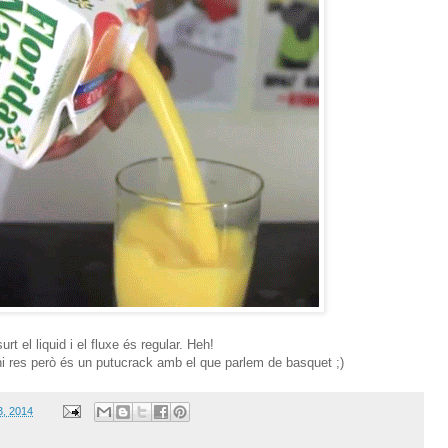
t el liquid i el fluxe és regular. Heh!
ni res però és un putucrack amb el que parlem de basquet ;)
3, 2014