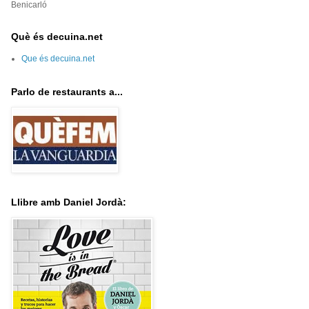
Benicarló
Què és decuina.net
Que és decuina.net
Parlo de restaurants a...
Llibre amb Daniel Jordà: