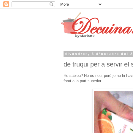
divendres, 3 d’octubre del 
de truqui per a servir el
Ho sabieu? No és nou, però jo no hi ha
forat a la part superior.