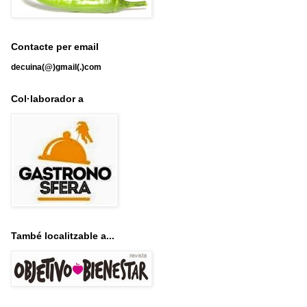
Contacte per email
decuina(@)gmail(.)com
Col·laborador a
També localitzable a...