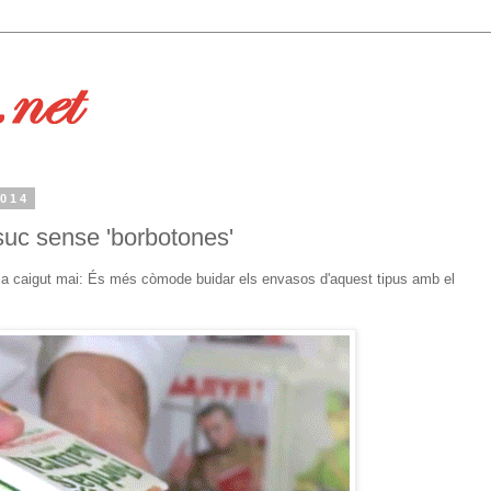
2014
 suc sense 'borbotones'
via caigut mai: És més còmode buidar els envasos d'aquest tipus amb el