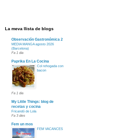
La meva llista de blogs
Observación Gastronómica 2
MEDIA MANGA agosto 2026
(Barcelona)
Fa 1 dia
Paprika En La Cocina
Col rehogada con
bacon
Fa 1 dia
My Little Things: blog de
recetas y cocina
Fricandó de Lola
Fa 3 dies
Fem un mos
FEM VACANCES