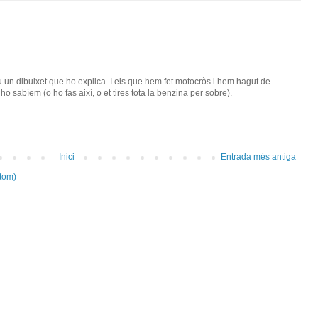
eu un dibuixet que ho explica. I els que hem fet motocròs i hem hagut de
o sabíem (o ho fas així, o et tires tota la benzina per sobre).
Inici
Entrada més antiga
tom)