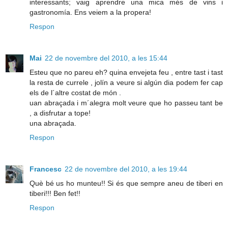
interessants; vaig aprendre una mica més de vins i
gastronomía. Ens veiem a la propera!
Respon
Mai
22 de novembre del 2010, a les 15:44
Esteu que no pareu eh? quina envejeta feu , entre tast i tast
la resta de currele , jolín a veure si algún dia podem fer cap
els de l´altre costat de món .
uan abraçada i m´alegra molt veure que ho passeu tant be
, a disfrutar a tope!
una abraçada.
Respon
Francesc
22 de novembre del 2010, a les 19:44
Què bé us ho munteu!! Si és que sempre aneu de tiberi en
tiberi!!! Ben fet!!
Respon