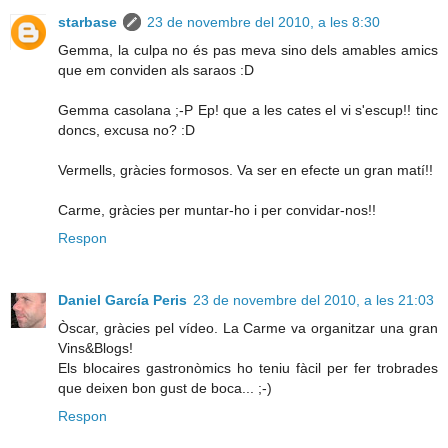
starbase
23 de novembre del 2010, a les 8:30
Gemma, la culpa no és pas meva sino dels amables amics
que em conviden als saraos :D
Gemma casolana ;-P Ep! que a les cates el vi s'escup!! tinc
doncs, excusa no? :D
Vermells, gràcies formosos. Va ser en efecte un gran matí!!
Carme, gràcies per muntar-ho i per convidar-nos!!
Respon
Daniel García Peris
23 de novembre del 2010, a les 21:03
Òscar, gràcies pel vídeo. La Carme va organitzar una gran
Vins&Blogs!
Els blocaires gastronòmics ho teniu fàcil per fer trobrades
que deixen bon gust de boca... ;-)
Respon