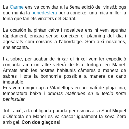
La
Carme
ens va convidar a la 5ena edició del vins&blogs
que munta la
penedesfera
per a coneixer una mica millor la
feina que fan els vinaters del Garraf.
La ocasión la pintan calva i nosaltres ens hi vem apuntar
ràpidament, encara sense coneixer el planning del dia i
agosarats com corsaris a l'abordatge. Som així nosaltres,
ens encanta.
I a sobre, per acabar de rinxar el rínxol vem fer expedició
conjunta amb un altre veterà de Isla Tortuga: en Manel.
Armats amb les nostres habituals càmeres a manera de
sabres i tota la bonhomia possible a manera de canó
imparable.
Ens vem dirigir cap a Viladellops en un matí de pluja fina,
temperatura baixa i b
rumas matinales en el tercio norte
peninsular
.
Tot i això, a la obligada parada per esmorzar a Sant Miquel
d'Olèrdola en Manel es va cascar igualment la seva Zero
amb gel.
Con dos glaçons!