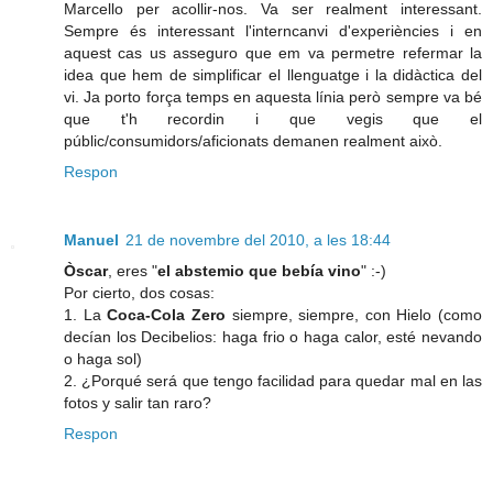
Marcello per acollir-nos. Va ser realment interessant.
Sempre és interessant l'interncanvi d'experiències i en
aquest cas us asseguro que em va permetre refermar la
idea que hem de simplificar el llenguatge i la didàctica del
vi. Ja porto força temps en aquesta línia però sempre va bé
que t'h recordin i que vegis que el
públic/consumidors/aficionats demanen realment això.
Respon
Manuel
21 de novembre del 2010, a les 18:44
Òscar
, eres "
el abstemio que bebía vino
" :-)
Por cierto, dos cosas:
1. La
Coca-Cola Zero
siempre, siempre, con Hielo (como
decían los Decibelios: haga frio o haga calor, esté nevando
o haga sol)
2. ¿Porqué será que tengo facilidad para quedar mal en las
fotos y salir tan raro?
Respon