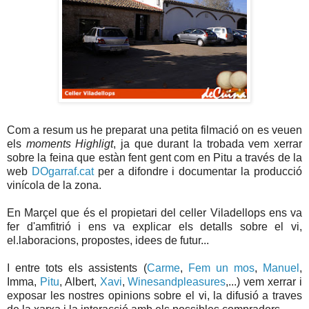
Com a resum us he preparat una petita filmació on es veuen
els
moments Highligt
, ja que durant la trobada vem xerrar
sobre la feina que estàn fent gent com en Pitu a través de la
web
DOgarraf.cat
per a difondre i documentar la producció
vinícola de la zona.
En Marçel que és el propietari del celler Viladellops ens va
fer d'amfitrió i ens va explicar els detalls sobre el vi,
el.laboracions, propostes, idees de futur...
I entre tots els assistents (
Carme
,
Fem un mos
,
Manuel
,
Imma,
Pitu
, Albert,
Xavi
,
Winesandpleasures
,...) vem xerrar i
exposar les nostres opinions sobre el vi, la difusió a traves