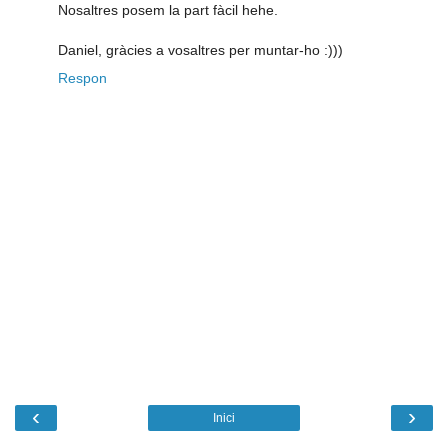
Nosaltres posem la part fàcil hehe.
Daniel, gràcies a vosaltres per muntar-ho :)))
Respon
‹
›
Inici