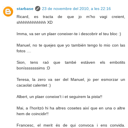
starbase
23 de novembre del 2010, a les 22:16
Ricard, es tracta de que jo m'ho vagi creient,
shhhhhhhhhhhh XD
Imma, va ser un plaer coneixer-te i descobrir el teu bloc :)
Manuel, no te quejes que yo también tengo lo mio con las
fotos ....
Sion, tens raó que també estàven els embotits
bonísssssssims :D
Teresa, la zero va ser del Manuel, jo per esmorzar un
cacaolat calentet :)
Albert, un plaer coneixe't i et seguirem la pista!!
Mai, a l'horitzò hi ha altres cosetes així que en una o altre
hem de coincidir!!
Francesc, el merit és de qui convoca i ens convida.