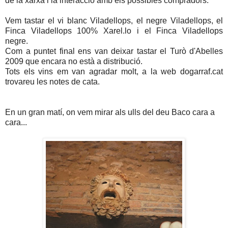
de la xarxa i la interacció amb els possibles compradors.
Vem tastar el vi blanc Viladellops, el negre Viladellops, el
Finca Viladellops 100% Xarel.lo i el Finca Viladellops
negre.
Com a puntet final ens van deixar tastar el Turò d'Abelles
2009 que encara no està a distribució.
Tots els vins em van agradar molt, a la web dogarraf.cat
trovareu les notes de cata.
En un gran matí, on vem mirar als ulls del deu Baco cara a
cara...