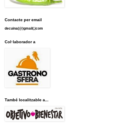
Contacte per email
decuina(@)gmail(.)com
Col·laborador a
També localitzable a...