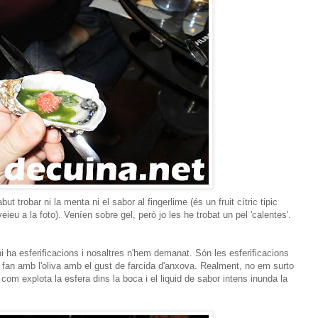
t trobar ni la menta ni el sabor al fingerlime (és un fruit cítric tipic
veieu a la foto). Veníen sobre gel, però jo les he trobat un pel 'calentes'.
 ha esferificacions i nosaltres n'hem demanat. Són les esferificacions
s fan amb l'oliva amb el gust de farcida d'anxova. Realment, no em surto
ir com explota la esfera dins la boca i el liquid de sabor intens inunda la