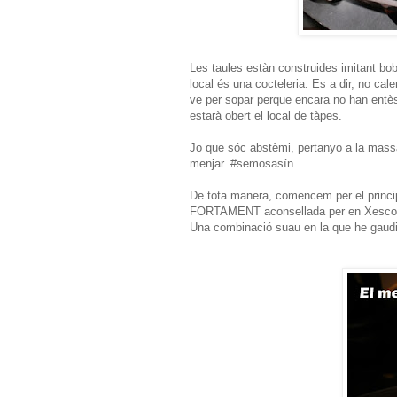
Les taules estàn construides imitant bo
local és una cocteleria. Es a dir, no ca
ve per sopar perque encara no han entès
estarà obert el local de tàpes.
Jo que sóc abstèmi, pertanyo a la massa b
menjar. #semosasín.
De tota manera, comencem per el princip
FORTAMENT aconsellada per en Xesco: el 
Una combinació suau en la que he gaudit