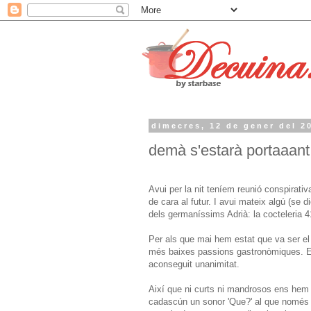
dimecres, 12 de gener del 2
demà s'estarà portaaant
Avui per la nit teníem reunió conspirati
de cara al futur. I avui mateix algú (se 
dels germaníssims Adrià: la cocteleria 4
Per als que mai hem estat que va ser el
més baixes passions gastronòmiques. El 
aconseguit unanimitat.
Així que ni curts ni mandrosos ens hem p
cadascún un sonor 'Que?' al que només h