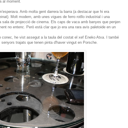
ta al moment.
m'esperava. Amb molta gent darrera la barra (a destacar que hi era
einat). Molt modern, amb unes vigues de ferro rotllo industrial i una
ga sala de projecció de cinema. Els caps de vaca amb banyes que penjen
ent no entenc. Però està clar que jo era una rara avis paletoide en un
o conec, he vist assegut a la taula del costat el xef Eneko Atxa. I també
 i senyors trajats que tenen pinta d'haver vingut en Porsche.