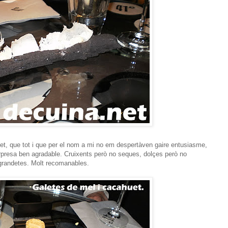
et, que tot i que per el nom a mi no em despertàven gaire entusiasme,
rpresa ben agradable. Cruixents però no seques, dolçes però no
o grandetes. Molt recomanables.