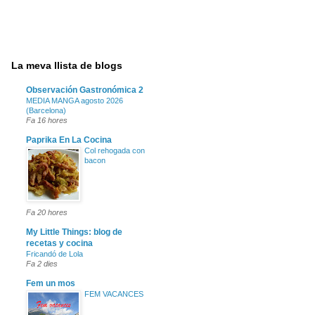
La meva llista de blogs
Observación Gastronómica 2
MEDIA MANGA agosto 2026
(Barcelona)
Fa 16 hores
Paprika En La Cocina
Col rehogada con
bacon
Fa 20 hores
My Little Things: blog de
recetas y cocina
Fricandó de Lola
Fa 2 dies
Fem un mos
FEM VACANCES