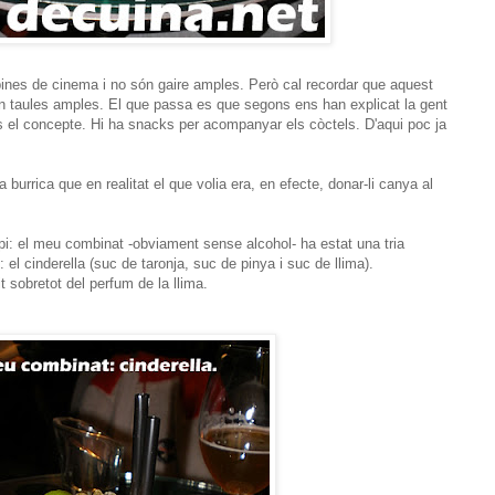
bines de cinema i no són gaire amples. Però cal recordar que aquest
len taules amples. El que passa es que segons ens han explicat la gent
 el concepte. Hi ha snacks per acompanyar els còctels. D'aqui poc ja
urrica que en realitat el que volia era, en efecte, donar-li canya al
i: el meu combinat -obviament sense alcohol- ha estat una tria
cinderella (suc de taronja, suc de pinya i suc de llima).
 sobretot del perfum de la llima.