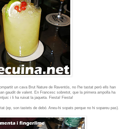
mpartit un cava Brut Nature de Raventós, no l'he tastat però ells han
han gaudit de valent. En Francesc sobretot, que la primera ampolla ha
juic i li ha ruixat la jaqueta. Fiesta! Fiesta!
tat (ep, son tastets de debó. Aneu-hi sopats perque no hi sopareu pas).