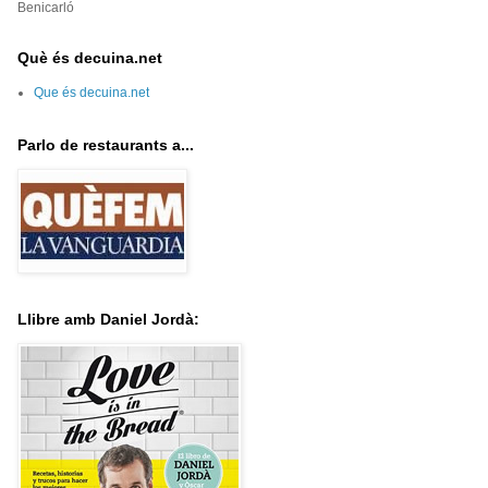
Benicarló
Què és decuina.net
Que és decuina.net
Parlo de restaurants a...
Llibre amb Daniel Jordà: