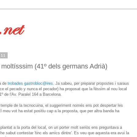
011
 moltísssim (41º dels germans Adrià)
va de
trobades gastrobloc@ires
. Ja sabeu, per preparar propostes i saraus
dice el pecado y nunca el pecador) ha proposat que la fèssim al nou local
1º de l'Av. Paralel 164 a Barcelona.
 temple de la tecnocuina, el suggeriment només ens pot despertar les
meu vot ha estat positiu cap a la proposta, que per altra banda ha
lantat a la porta del local, on un porter molt seriòs ens preguntava a
e sabut contestar 'tinc els amics dintre'. Es veu que aquesta era avui la