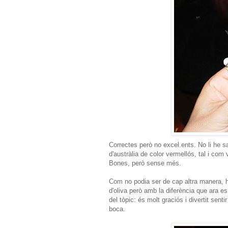
Correctes però no excel.ents. No li he sabu
d'austràlia de color vermellós, tal i com 
Bones, però sense més.
Com no podia ser de cap altra manera, hi
d'oliva però amb la diferència que ara e
del tòpic: és molt graciós i divertit sent
boca.