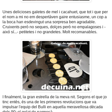
Unes delicioses galetes de mel i cacahuet, que tot i que per
el nom a mi no em despertàven gaire entusiasme, un cop a
la boca han esdevingut una sorpresa ben agradable.
Cruixents però no seques, dolçes però no empalagoses i -
aixó sí...- petitetes i no grandetes. Molt recomanables.
I finalment, la gran estrella de la meva nit. Segons el que jo
tinc entès, és una de les primeres revolucions que va
impulsar l'equip del Bulli en aquella meravellosa dècada
dels 90: el gelat de parmesà.