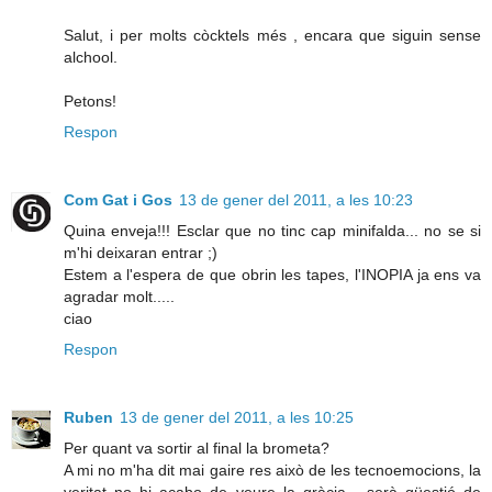
Salut, i per molts còcktels més , encara que siguin sense
alchool.
Petons!
Respon
Com Gat i Gos
13 de gener del 2011, a les 10:23
Quina enveja!!! Esclar que no tinc cap minifalda... no se si
m'hi deixaran entrar ;)
Estem a l'espera de que obrin les tapes, l'INOPIA ja ens va
agradar molt.....
ciao
Respon
Ruben
13 de gener del 2011, a les 10:25
Per quant va sortir al final la brometa?
A mi no m'ha dit mai gaire res això de les tecnoemocions, la
veritat no hi acabo de veure la gràcia... serà qüestió de