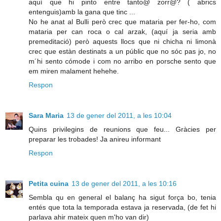
aquí que hi pinto entre tanto@ zorr@? ( abrics
entenguis)amb la gana que tinc ...
No he anat al Bulli però crec que mataria per fer-ho, com
mataria per can roca o cal arzak, (aquí ja seria amb
premeditació) però aquests llocs que ni chicha ni limonà
crec que estàn destinats a un públic que no sóc pas jo, no
m´hi sento cómode i com no arribo en porsche sento que
em miren malament hehehe.
Respon
Sara Maria
13 de gener del 2011, a les 10:04
Quins privilegins de reunions que feu... Gràcies per
preparar les trobades! Ja anireu informant
Respon
Petita cuina
13 de gener del 2011, a les 10:16
Sembla qu en general el balanç ha sigut força bo, tenia
entés que tota la temporada estava ja reservada, (de fet hi
parlava ahir mateix quen m'ho van dir)