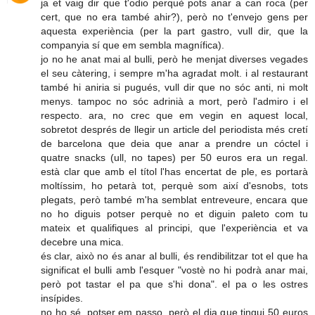
ja et vaig dir que t'odio perquè pots anar a can roca (per
cert, que no era també ahir?), però no t'envejo gens per
aquesta experiència (per la part gastro, vull dir, que la
companyia sí que em sembla magnífica).
jo no he anat mai al bulli, però he menjat diverses vegades
el seu càtering, i sempre m'ha agradat molt. i al restaurant
també hi aniria si pugués, vull dir que no sóc anti, ni molt
menys. tampoc no sóc adrinià a mort, però l'admiro i el
respecto. ara, no crec que em vegin en aquest local,
sobretot després de llegir un article del periodista més cretí
de barcelona que deia que anar a prendre un cóctel i
quatre snacks (ull, no tapes) per 50 euros era un regal.
està clar que amb el títol l'has encertat de ple, es portarà
moltíssim, ho petarà tot, perquè som així d'esnobs, tots
plegats, però també m'ha semblat entreveure, encara que
no ho diguis potser perquè no et diguin paleto com tu
mateix et qualifiques al principi, que l'experiència et va
decebre una mica.
és clar, això no és anar al bulli, és rendibilitzar tot el que ha
significat el bulli amb l'esquer "vostè no hi podrà anar mai,
però pot tastar el pa que s'hi dona". el pa o les ostres
insípides.
no ho sé, potser em passo, però el dia que tingui 50 euros