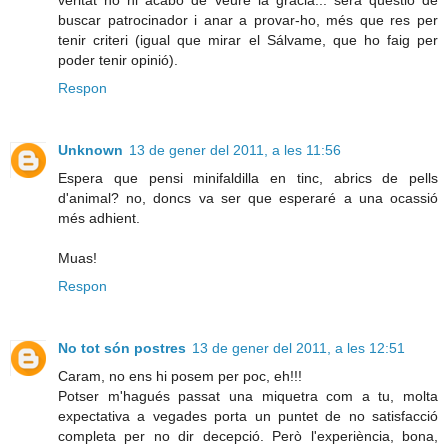
buscar patrocinador i anar a provar-ho, més que res per
tenir criteri (igual que mirar el Sálvame, que ho faig per
poder tenir opinió).
Respon
Unknown
13 de gener del 2011, a les 11:56
Espera que pensi minifaldilla en tinc, abrics de pells
d'animal? no, doncs va ser que esperaré a una ocassió
més adhient.
Muas!
Respon
No tot són postres
13 de gener del 2011, a les 12:51
Caram, no ens hi posem per poc, eh!!!
Potser m'hagués passat una miquetra com a tu, molta
expectativa a vegades porta un puntet de no satisfacció
completa per no dir decepció. Però l'experiència, bona,