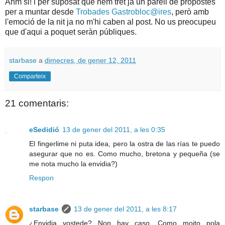
Ahm si! i per suposat que hem tret ja un parell de propostes
per a muntar desde
Trobades Gastrobloc@ires
, però amb
l'emoció de la nit ja no m'hi caben al post. No us preocupeu
que d'aqui a poquet seràn públiques.
starbase
a
dimecres, de gener 12, 2011
Comparteix
21 comentaris:
eSedidió
13 de gener del 2011, a les 0:35
El fingerlime ni puta idea, pero la ostra de las rías te puedo
asegurar que no es. Como mucho, bretona y pequeña (se
me nota mucho la envidia?)
Respon
starbase
13 de gener del 2011, a les 8:17
¿Envidia vostede? Non hay caso. Como moito pola