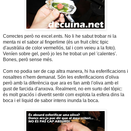
Correctes però no excel.ents. No li he sabut trobar ni la
menta ni el sabor al fingerlime (és un fruit cítric tipic
d'austràlia de color vermellós, tal i com veieu a la foto).
Veníen sobre gel, però jo les he trobat un pel 'calentes'.
Bones, però sense més.
Com no podia ser de cap altra manera, hi ha esferificacions i
nosaltres n'hem demanat. Són les esferificacions d'oliva
però amb la diferència que ara es fan amb l'oliva amb el
gust de farcida d'anxova. Realment, no em surto del tòpic:
és molt graciós i divertit sentir com explota la esfera dins la
boca i el liquid de sabor intens inunda la boca.