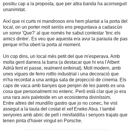
positiu cap a la proposta, que per altra banda ha aconseguit
unanimitat.
Així que ni curts ni mandrosos ens hem plantat a la porta del
local, on un porter molt seriòs ens preguntava a cadascún
un sonor 'Que?' al que només he sabut contestar 'tinc els
amics dintre'. Es veu que aquesta era avui la paraula de pas
perque m'ha obert la porta al moment.
Un cop dins, un local més petit del que m'esperava. Amb
molta gent darrera la barra (a destacar que hi era l'Albert
Adrià fent el passe, realment enfeinat). Molt modern, amb
unes vigues de ferro rotllo industrial i una decoració que
m'ha recordat a una antiga sala de projecció de cinema. Els
caps de vaca amb banyes que penjen de les parets es una
cosa que personalment no entenc. Però està clar que jo era
una rara avis paletoide en un ecosistema diviníssim.
Entre altres del mundillo gastro que jo no conec, he vist
assegut a la taula del costat el xef Eneko Atxa. I també
senyores amb abric de pell i minifaldilla i senyors trajats que
tenen pinta d'haver vingut en Porsche.