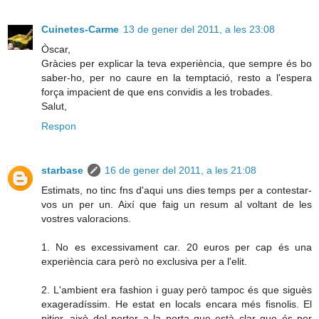
Cuinetes-Carme
13 de gener del 2011, a les 23:08
Òscar,
Gràcies per explicar la teva experiència, que sempre és bo
saber-ho, per no caure en la temptació, resto a l'espera
força impacient de que ens convidis a les trobades.
Salut,
Respon
starbase
16 de gener del 2011, a les 21:08
Estimats, no tinc fns d'aqui uns dies temps per a contestar-
vos un per un. Així que faig un resum al voltant de les
vostres valoracions.
1. No es excessivament car. 20 euros per cap és una
experiència cara però no exclusiva per a l'elit.
2. L'ambient era fashion i guay però tampoc és que siguès
exageradíssim. He estat en locals encara més fisnolis. El
pitjor, això del porter a la porta que està clar que és per