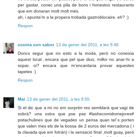
per gastar, conec una pila de bons i honestos restaurants
que em donaran molt molt més.
ah, i apunta'm a la propera trobada gastroblocaire, eh? :)
Respon
cocina con sabor
13 de gener del 2011, a les 9:46
Doncs segur que no estic a la moda, però no coneixia
aquest local...encara que pel que dius, millor no anar-hi a
sopar, oi? encara que m'encantaria provar aquestes
tapetes :)
Respon
Mai
13 de gener del 2011, a les 9:55
Si et dic que a mi no em sorprèn res semblarà que vagi de
sobrà? una ostra que pse pse #lashecomidomejores#
pistachulines que de vegades un pensa quan tel´s porten
que valen mes els de la bossa de 2 euros del mercadona ( i
la clavada que em fotràn) i la sensació final ,molt guay, però