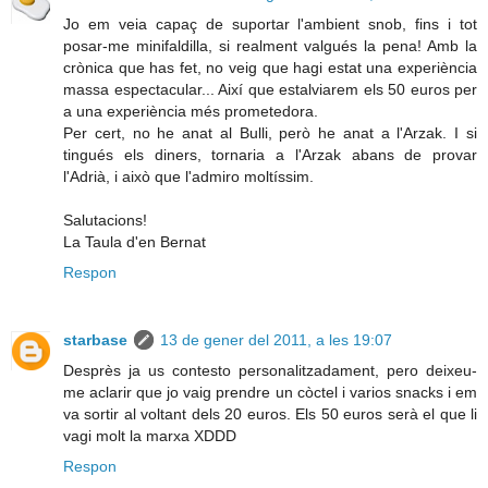
Jo em veia capaç de suportar l'ambient snob, fins i tot
posar-me minifaldilla, si realment valgués la pena! Amb la
crònica que has fet, no veig que hagi estat una experiència
massa espectacular... Així que estalviarem els 50 euros per
a una experiència més prometedora.
Per cert, no he anat al Bulli, però he anat a l'Arzak. I si
tingués els diners, tornaria a l'Arzak abans de provar
l'Adrià, i això que l'admiro moltíssim.
Salutacions!
La Taula d'en Bernat
Respon
starbase
13 de gener del 2011, a les 19:07
Desprès ja us contesto personalitzadament, pero deixeu-
me aclarir que jo vaig prendre un còctel i varios snacks i em
va sortir al voltant dels 20 euros. Els 50 euros serà el que li
vagi molt la marxa XDDD
Respon