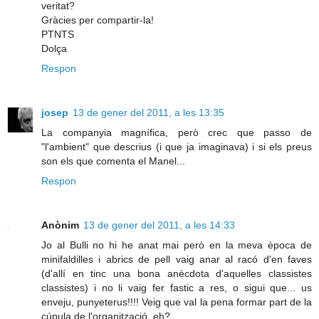
veritat?
Gràcies per compartir-la!
PTNTS
Dolça
Respon
josep
13 de gener del 2011, a les 13:35
La companyia magnífica, però crec que passo de
"l'ambient" que descrius (i que ja imaginava) i si els preus
son els que comenta el Manel...
Respon
Anònim
13 de gener del 2011, a les 14:33
Jo al Bulli no hi he anat mai però en la meva època de
minifaldilles i abrics de pell vaig anar al racó d'en faves
(d'allí en tinc una bona anècdota d'aquelles classistes
classistes) i no li vaig fer fastic a res, o sigui que... us
enveju, punyeterus!!!! Veig que val la pena formar part de la
cúpula de l'organització, eh?