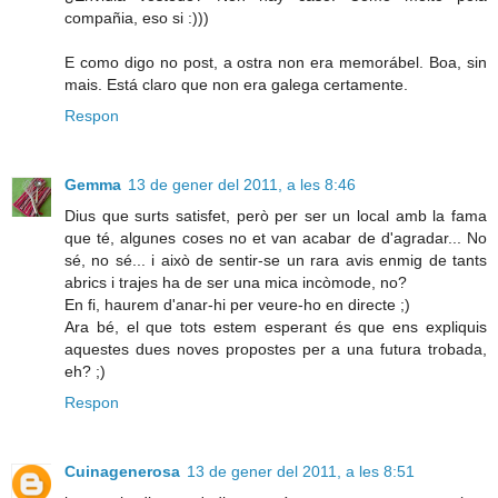
compañia, eso si :)))
E como digo no post, a ostra non era memorábel. Boa, sin
mais. Está claro que non era galega certamente.
Respon
Gemma
13 de gener del 2011, a les 8:46
Dius que surts satisfet, però per ser un local amb la fama
que té, algunes coses no et van acabar de d'agradar... No
sé, no sé... i això de sentir-se un rara avis enmig de tants
abrics i trajes ha de ser una mica incòmode, no?
En fi, haurem d'anar-hi per veure-ho en directe ;)
Ara bé, el que tots estem esperant és que ens expliquis
aquestes dues noves propostes per a una futura trobada,
eh? ;)
Respon
Cuinagenerosa
13 de gener del 2011, a les 8:51