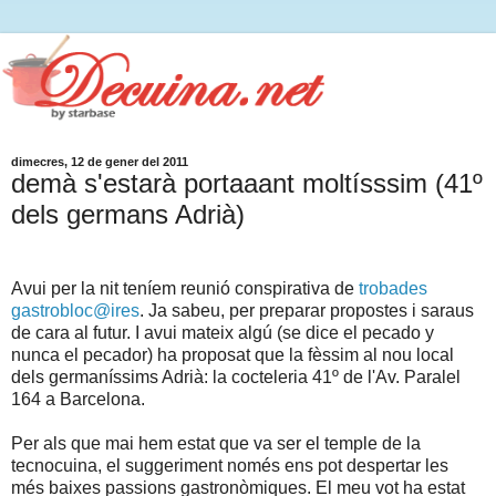
dimecres, 12 de gener del 2011
demà s'estarà portaaant moltísssim (41º
dels germans Adrià)
Avui per la nit teníem reunió conspirativa de
trobades
gastrobloc@ires
. Ja sabeu, per preparar propostes i saraus
de cara al futur. I avui mateix algú (se dice el pecado y
nunca el pecador) ha proposat que la fèssim al nou local
dels germaníssims Adrià: la cocteleria 41º de l'Av. Paralel
164 a Barcelona.
Per als que mai hem estat que va ser el temple de la
tecnocuina, el suggeriment només ens pot despertar les
més baixes passions gastronòmiques. El meu vot ha estat