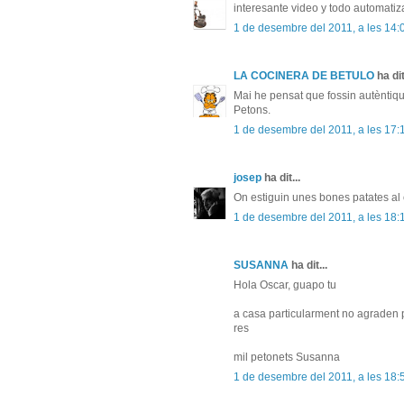
interesante video y todo automatiz
1 de desembre del 2011, a les 14:
LA COCINERA DE BETULO
ha dit
Mai he pensat que fossin autèntiqu
Petons.
1 de desembre del 2011, a les 17:
josep
ha dit...
On estiguin unes bones patates al c
1 de desembre del 2011, a les 18:
SUSANNA
ha dit...
Hola Oscar, guapo tu
a casa particularment no agraden pa
res
mil petonets Susanna
1 de desembre del 2011, a les 18: