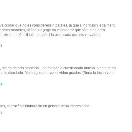
 va cuidar que no es consideressin patates, ja que si ho fossin legalment,
totes maneres, al final un jutge va considerar que sí que ho eren...
pareix ben reflectit tot el procés i la picossada que els va valer el
01
o, me ha dejado atontada... no me había cuestionado mucho lo de que no
rma lo dice todo. Me ha gustado ver el vídeo gracias! (Sería la leche verlo
44
ngles, el procès d'elaboraciò en general m'ha impresionat.
49