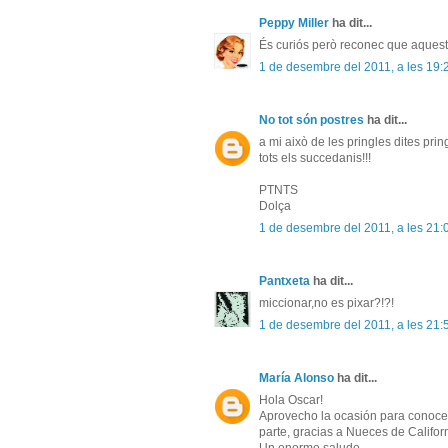
Peppy Miller
ha dit...
És curiós però reconec que aques
1 de desembre del 2011, a les 19:
No tot són postres
ha dit...
a mi això de les pringles dites pring
tots els succedanis!!!
PTNTS
Dolça
1 de desembre del 2011, a les 21:
Pantxeta
ha dit...
miccionar,no es pixar?!?!
1 de desembre del 2011, a les 21:
María Alonso
ha dit...
Hola Oscar!
Aprovecho la ocasión para conocer
parte, gracias a Nueces de Californ