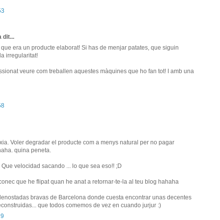
53
 dit...
 que era un producte elaborat! Si has de menjar patates, que siguin
a irregularitat!
ssionat veure com treballen aquestes màquines que ho fan tot! I amb una
58
ixia. Voler degradar el producte com a menys natural per no pagar
hhaha. quina peneta.
 Que velocidad sacando ... lo que sea eso!! ;D
conec que he flipat quan he anat a retornar-te-la al teu blog hahaha
s denostadas bravas de Barcelona donde cuesta encontrar unas decentes
econstruidas... que todos comemos de vez en cuando jurjur :)
29