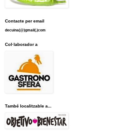
Contacte per email
decuina(@)gmail(.)com
Col·laborador a
També localitzable a...