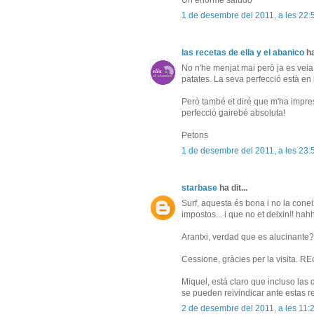
Un enorme saludo
1 de desembre del 2011, a les 22:
las recetas de ella y el abanico
ha
No n'he menjat mai però ja es veia
patates. La seva perfecció està en l
Però també et diré que m'ha impre
perfecció gairebé absoluta!
Petons
1 de desembre del 2011, a les 23:
starbase
ha dit...
Surf, aquesta és bona i no la cone
impostos... i que no et deixin!! ha
Arantxi, verdad que es alucinante?
Cessione, gràcies per la visita. RE
Miquel, está claro que incluso la
se pueden reivindicar ante estas r
2 de desembre del 2011, a les 11: