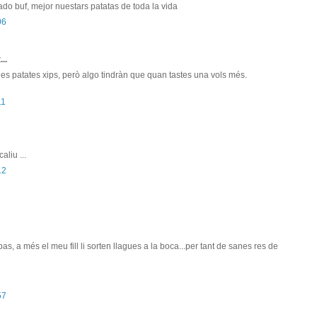
ado buf, mejor nuestars patatas de toda la vida
06
...
es patates xips, però algo tindràn que quan tastes una vols més.
11
aliu ...
12
s, a més el meu fill li sorten llagues a la boca...per tant de sanes res de
57