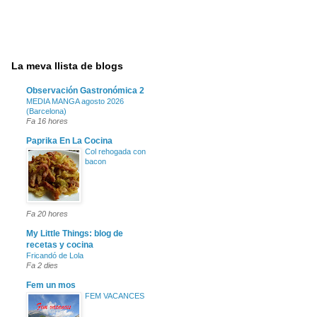
La meva llista de blogs
Observación Gastronómica 2
MEDIA MANGA agosto 2026
(Barcelona)
Fa 16 hores
Paprika En La Cocina
Col rehogada con
bacon
Fa 20 hores
My Little Things: blog de
recetas y cocina
Fricandó de Lola
Fa 2 dies
Fem un mos
FEM VACANCES