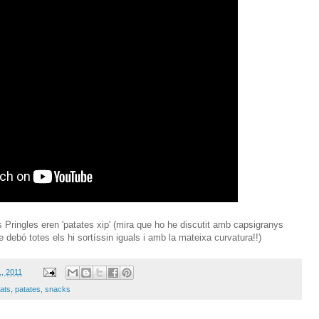
s Pringles eren 'patates xip' (mira que ho he discutit amb capsigranys
 debó totes els hi sortíssin iguals i amb la mateixa curvatura!!)
1, 2011
tats
,
patates
,
snacks