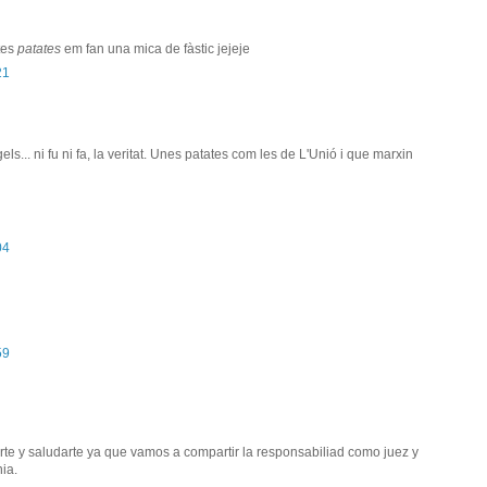
tes
patates
em fan una mica de fàstic jejeje
21
els... ni fu ni fa, la veritat. Unes patates com les de L'Unió i que marxin
04
59
te y saludarte ya que vamos a compartir la responsabiliad como juez y
ia.