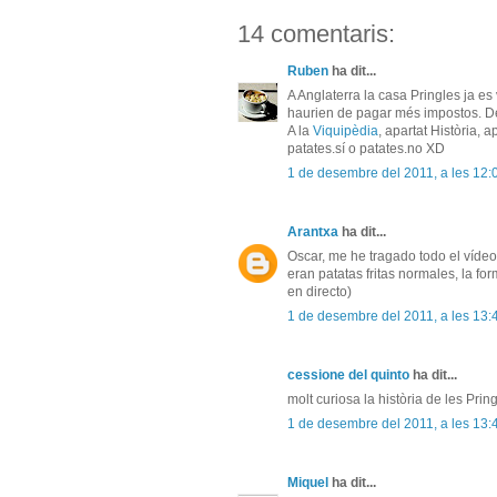
14 comentaris:
Ruben
ha dit...
A Anglaterra la casa Pringles ja es
haurien de pagar més impostos. De 
A la
Viquipèdia
, apartat Història, a
patates.sí o patates.no XD
1 de desembre del 2011, a les 12:
Arantxa
ha dit...
Oscar, me he tragado todo el víde
eran patatas fritas normales, la fo
en directo)
1 de desembre del 2011, a les 13:
cessione del quinto
ha dit...
molt curiosa la història de les Pri
1 de desembre del 2011, a les 13:
Miquel
ha dit...