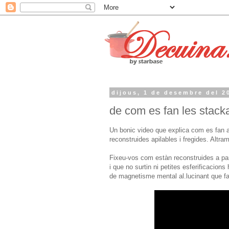
dijous, 1 de desembre del 2
de com es fan les stacka
Un bonic video que explica com es fan a
reconstruides apilables i fregides. Altr
Fixeu-vos com estàn reconstruides a parti
i que no surtin ni petites esferificacion
de magnetisme mental al.lucinant que fan