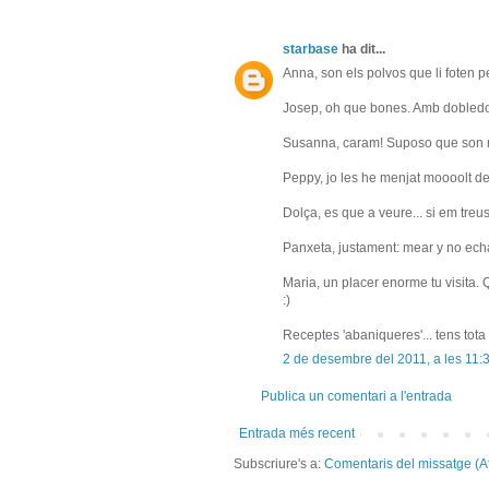
starbase
ha dit...
Anna, son els polvos que li foten pe
Josep, oh que bones. Amb dobledos
Susanna, caram! Suposo que son molt
Peppy, jo les he menjat moooolt de
Dolça, es que a veure... si em treus 
Panxeta, justament: mear y no echa
Maria, un placer enorme tu visita
:)
Receptes 'abaniqueres'... tens tota
2 de desembre del 2011, a les 11:
Publica un comentari a l'entrada
Entrada més recent
Subscriure's a:
Comentaris del missatge (A