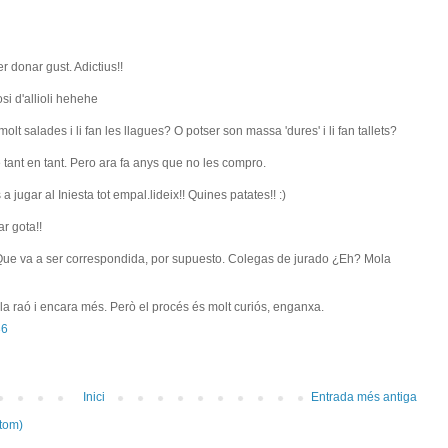
r donar gust. Adictius!!
i d'allioli hehehe
 salades i li fan les llagues? O potser son massa 'dures' i li fan tallets?
 tant en tant. Pero ara fa anys que no les compro.
a jugar al Iniesta tot empal.lideix!! Quines patates!! :)
r gota!!
. Que va a ser correspondida, por supuesto. Colegas de jurado ¿Eh? Mola
 la raó i encara més. Però el procés és molt curiós, enganxa.
36
Inici
Entrada més antiga
tom)