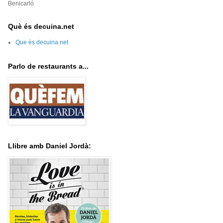
Benicarló
Què és decuina.net
Que és decuina.net
Parlo de restaurants a...
Llibre amb Daniel Jordà: