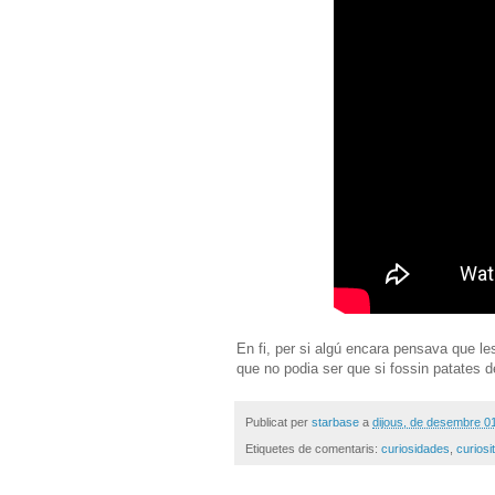
En fi, per si algú encara pensava que le
que no podia ser que si fossin patates de
Publicat per
starbase
a
dijous, de desembre 0
Etiquetes de comentaris:
curiosidades
,
curiosi