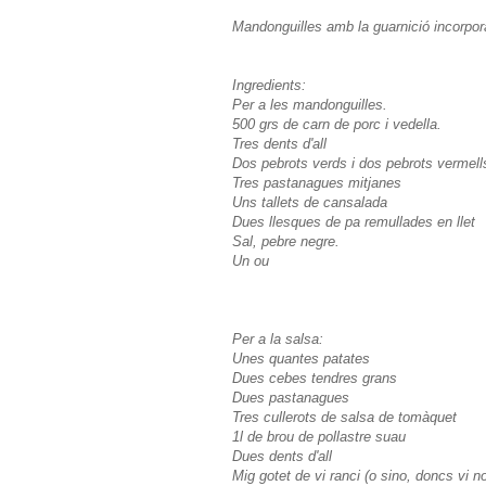
Mandonguilles amb la guarnició incorpor
Ingredients:
Per a les mandonguilles.
500 grs de carn de porc i vedella.
Tres dents d'all
Dos pebrots verds i dos pebrots vermell
Tres pastanagues mitjanes
Uns tallets de cansalada
Dues llesques de pa remullades en llet
Sal, pebre negre.
Un ou
Per a la salsa:
Unes quantes patates
Dues cebes tendres grans
Dues pastanagues
Tres cullerots de salsa de tomàquet
1l de brou de pollastre suau
Dues dents d'all
Mig gotet de vi ranci (o sino, doncs vi n