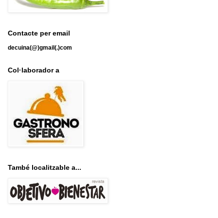
Contacte per email
decuina(@)gmail(.)com
Col·laborador a
També localitzable a...