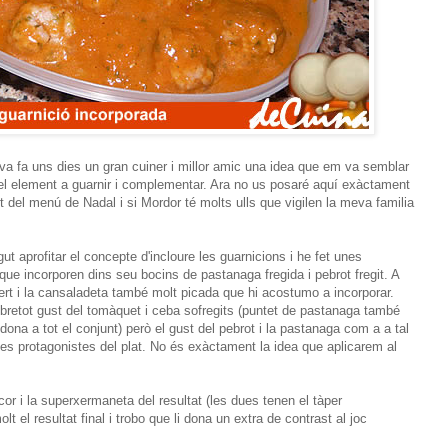
a fa uns dies un gran cuiner i millor amic una idea que em va semblar
 del element a guarnir i complementar. Ara no us posaré aquí exàctament
rt del menú de Nadal i si Mordor té molts ulls que vigilen la meva familia
t aprofitar el concepte d'incloure les guarnicions i he fet unes
que incorporen dins seu bocins de pastanaga fregida i pebrot fregit. A
livert i la cansaladeta també molt picada que hi acostumo a incorporar.
sobretot gust del tomàquet i ceba sofregits (puntet de pastanaga també
 dona a tot el conjunt) però el gust del pebrot i la pastanaga com a a tal
es protagonistes del plat. No és exàctament la idea que aplicarem al
or i la superxermaneta del resultat (les dues tenen el tàper
 el resultat final i trobo que li dona un extra de contrast al joc