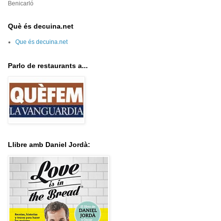
Benicarló
Què és decuina.net
Que és decuina.net
Parlo de restaurants a...
Llibre amb Daniel Jordà: