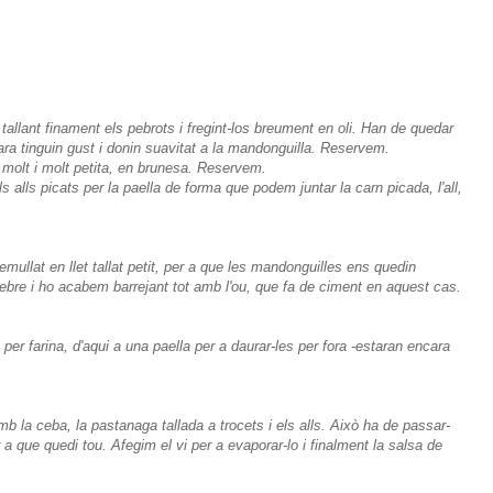
llant finament els pebrots i fregint-los breument en oli. Han de quedar
ara tinguin gust i donin suavitat a la mandonguilla. Reservem.
molt i molt petita, en brunesa. Reservem.
alls picats per la paella de forma que podem juntar la carn picada, l'all,
emullat en llet tallat petit, per a que les mandonguilles ens quedin
pebre i ho acabem barrejant tot amb l'ou, que fa de ciment en aquest cas.
r farina, d'aqui a una paella per a daurar-les per fora -estaran encara
 la ceba, la pastanaga tallada a trocets i els alls. Això ha de passar-
a que quedi tou. Afegim el vi per a evaporar-lo i finalment la salsa de