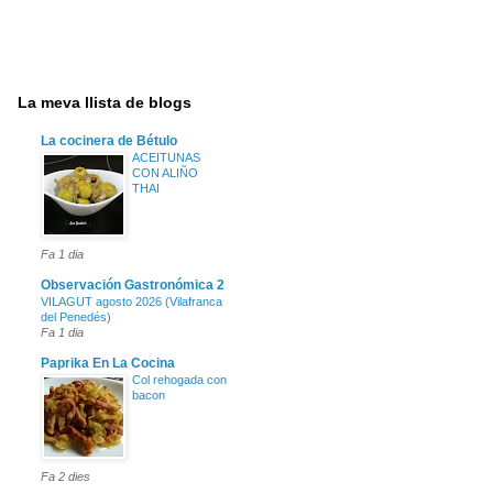
La meva llista de blogs
La cocinera de Bétulo
ACEITUNAS
CON ALIÑO
THAI
Fa 1 dia
Observación Gastronómica 2
VILAGUT agosto 2026 (Vilafranca
del Penedés)
Fa 1 dia
Paprika En La Cocina
Col rehogada con
bacon
Fa 2 dies