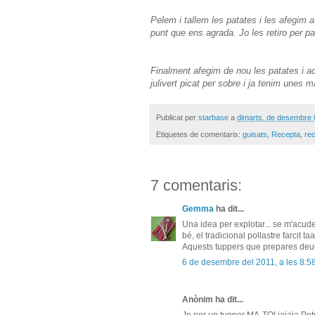
Pelem i tallem les patates i les afegim 
punt que ens agrada. Jo les retiro per pa
Finalment afegim de nou les patates i 
julivert picat per sobre i ja tenim unes 
Publicat per
starbase
a
dimarts, de desembre 
Etiquetes de comentaris:
guisats
,
Recepta
,
re
7 comentaris:
Gemma
ha dit...
Una idea per explotar... se m'acude
bé, el tradicional pollastre farcit 
Aquests tuppers que prepares deue
6 de desembre del 2011, a les 8:5
Anònim ha dit...