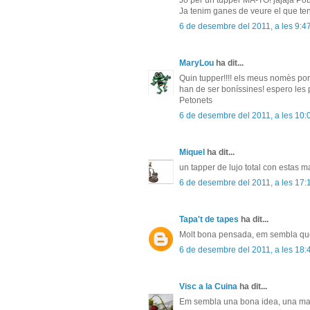
Jo per un tupper MA-TO! jajaja Pots
Ja tenim ganes de veure el que te
6 de desembre del 2011, a les 9:4
MaryLou
ha dit...
Quin tupper!!!! els meus nomès po
han de ser boníssines! espero les
Petonets
6 de desembre del 2011, a les 10:
Miquel
ha dit...
un tapper de lujo total con estas m
6 de desembre del 2011, a les 17:
Tapa't de tapes
ha dit...
Molt bona pensada, em sembla que t
6 de desembre del 2011, a les 18:
Visc a la Cuina
ha dit...
Em sembla una bona idea, una man