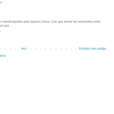
01
fer mandonguilles pels tuppers d'avui. Clar que sense les verduretes entre
ro així.
5
Inici
Entrada més antiga
tom)