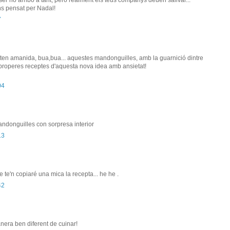
er no arribo a tant, però realment els teus companys deuen salivar...
ns pensat per Nadal!
7
rten amanida, bua,bua... aquestes mandonguilles, amb la guarnició dintre
 properes receptes d'aquesta nova idea amb ansietat!
04
andonguilles con sorpresa interior
13
e'n copiaré una mica la recepta... he he .
42
era ben diferent de cuinar!