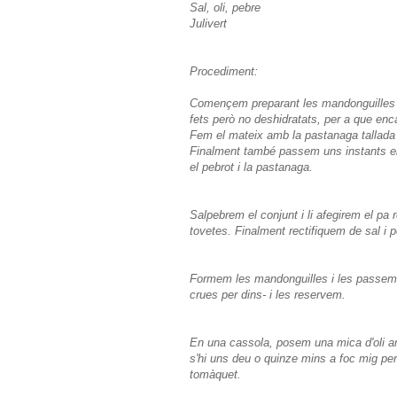
Sal, oli, pebre
Julivert
Procediment:
Començem preparant les mandonguilles ta
fets però no deshidratats, per a que enc
Fem el mateix amb la pastanaga tallada 
Finalment també passem uns instants els 
el pebrot i la pastanaga.
Salpebrem el conjunt i li afegirem el pa r
tovetes. Finalment rectifiquem de sal i 
Formem les mandonguilles i les passem pe
crues per dins- i les reservem.
En una cassola, posem una mica d'oli amb
s'hi uns deu o quinze mins a foc mig per 
tomàquet.