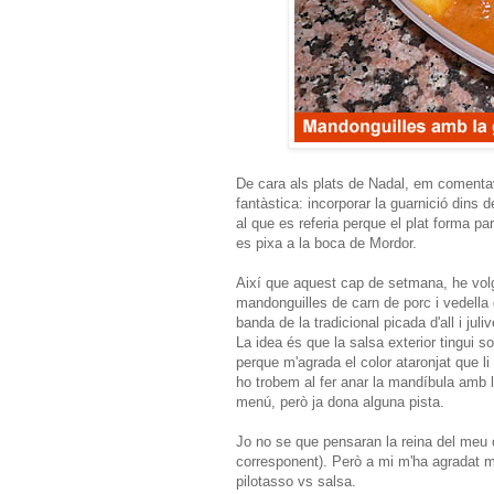
De cara als plats de Nadal, em comentav
fantàstica: incorporar la guarnició dins
al que es referia perque el plat forma pa
es pixa a la boca de Mordor.
Així que aquest cap de setmana, he volgu
mandonguilles de carn de porc i vedella 
banda de la tradicional picada d'all i ju
La idea és que la salsa exterior tingui 
perque m'agrada el color ataronjat que li
ho trobem al fer anar la mandíbula amb l
menú, però ja dona alguna pista.
Jo no se que pensaran la reina del meu c
corresponent). Però a mi m'ha agradat molt
pilotasso vs salsa.