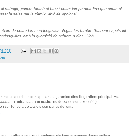
a al sofregit, posem també el brou i coem les patates fins que estan el
ssar la salsa per la túrmix, això és opcional.
acabem de coure les mandonguilles afegint-les també. Acabem espolsant
mandonguilles 'amb la guarnició de pebrots a dins'. Heh.
06, 2011
ceta
n moltes combinacions posant la guarnicó dins l'ingerdient principal. Ara
taaaaaaaan antic i taaaaan nostre, no deixa de ser això, oi? :)
n ser l'enveja de tots els companys de feina!
8