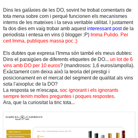
Dins les galàxies de les DO, sovint he trobat comentaris de
tota mena sobre com i perqué funcionen els mecanismes
interns de les mateixes i la seva veritable utilitat. I justament
fa dos dies em vaig trobar amb aquest
interessant post
de la
periodista i entesa en vins (i blogger :P)
Imma Pulido. Per
cert Imma, publiques massa poc ;)
Els dubtes que expresa l'Imma són també els meus dubtes:
Dins el paraigües de diferents etiquetes de DO...
un lot de 6
vins amb DO per 10 euros
? (mandrosos: 1,6 euros/ampolla).
Exàctament com deixa això la teoria del prestigi i
posicionament en el mercat del segment de qualitat als vins
sota l'aixopluc de la DO?
La resposta se m'escapa,
soc ignorant i els ignorants
sempre tenim moltes preguntes i poques respostes
.
Ara, que la curiositat la tinc tota...