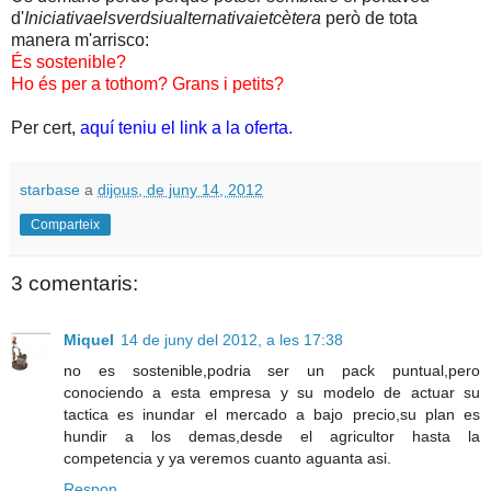
d'
Iniciativaelsverdsiualternativaietcètera
però de tota
manera m'arrisco:
És sostenible?
Ho és per a tothom? Grans i petits?
Per cert,
aquí teniu el link a la oferta.
starbase
a
dijous, de juny 14, 2012
Comparteix
3 comentaris:
Miquel
14 de juny del 2012, a les 17:38
no es sostenible,podria ser un pack puntual,pero
conociendo a esta empresa y su modelo de actuar su
tactica es inundar el mercado a bajo precio,su plan es
hundir a los demas,desde el agricultor hasta la
competencia y ya veremos cuanto aguanta asi.
Respon