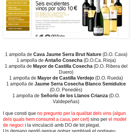
1 ampolla de
Cava Jaume Serra Brut Nature
(D.O. Cava)
1 ampolla de
Antaño Cosecha
(D.O.Ca. Rioja)
1 ampolla de
Mayor de Castilla Cosecha
(D.O. Ribera del
Duero)
1 ampolla de
Mayor de Castilla Verdejo
(D.O. Rueda)
1 ampolla de
Jaume Serra Cosecha Blanco Semidulce
(D.O. Penedès)
1 ampolla de
Señorío de los Llanos Crianza
(D.O.
Valdepeñas)
I que consti que
no pregunto per la qualitat dels vins (algun
dels quals hem consumit a casa, per cert)
sino per
el model
de negoci
i la vinculació amb DO de tot plegat.
Us demano perdó perque potser semblaré el portaveu