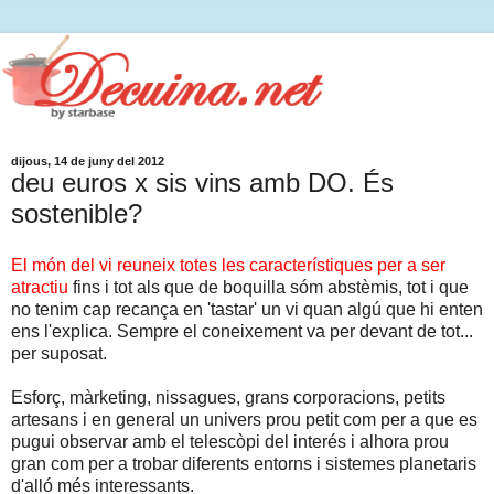
dijous, 14 de juny del 2012
deu euros x sis vins amb DO. És
sostenible?
El món del vi reuneix totes les característiques per a ser
atractiu
fins i tot als que de boquilla sóm abstèmis, tot i que
no tenim cap recança en 'tastar' un vi quan algú que hi enten
ens l'explica. Sempre el coneixement va per devant de tot...
per suposat.
Esforç, màrketing, nissagues, grans corporacions, petits
artesans i en general un univers prou petit com per a que es
pugui observar amb el telescòpi del interés i alhora prou
gran com per a trobar diferents entorns i sistemes planetaris
d'alló més interessants.