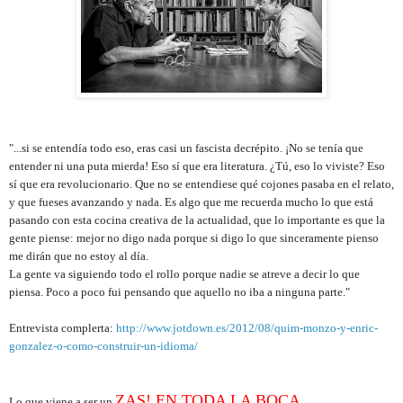
"...si se entendía todo eso, eras casi un fascista decrépito. ¡No se tenía que
entender ni una puta mierda! Eso sí que era literatura. ¿Tú, eso lo viviste? Eso
sí que era revolucionario. Que no se entendiese qué cojones pasaba en el relato,
y que fueses avanzando y nada. Es algo que me recuerda mucho lo que está
pasando con esta cocina creativa de la actualidad, que lo importante es que la
gente piense: mejor no digo nada porque si digo lo que sinceramente pienso
me dirán que no estoy al día.
La gente va siguiendo todo el rollo porque nadie se atreve a decir lo que
piensa. Poco a poco fui pensando que aquello no iba a ninguna parte."
Entrevista complerta:
http://www.jotdown.es/2012/08/quim-monzo-y-enric-
gonzalez-o-como-construir-un-idioma/
ZAS! EN TODA LA BOCA
.
Lo que viene a ser un