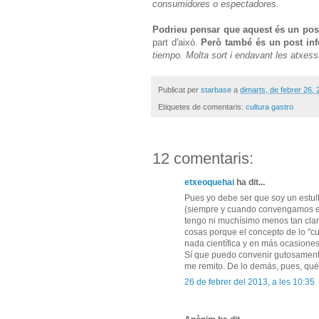
consumidores o espectadores.
Podrieu pensar que aquest és un post
part d'això.
Però també és un post info
tiempo. Molta sort i endavant les atxes
Publicat per
starbase
a
dimarts, de febrer 26,
Etiquetes de comentaris:
cultura gastro
12 comentaris:
etxeoquehai
ha dit...
Pues yo debe ser que soy un estult
(siempre y cuando convengamos en a
tengo ni muchísimo menos tan clar
cosas porque el concepto de lo "c
nada científica y en más ocasiones
Sí que puedo convenir gutosament
me remito. De lo demás, pues, qué
26 de febrer del 2013, a les 10:35