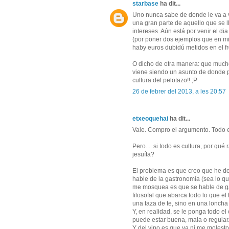
starbase
ha dit...
Uno nunca sabe de donde le va a v
una gran parte de aquello que se
intereses. Aún está por venir el d
(por poner dos ejemplos que en mi 
haby euros dubidú metidos en el f
O dicho de otra manera: que mucho
viene siendo un asunto de donde po
cultura del pelotazo!! ;P
26 de febrer del 2013, a les 20:57
etxeoquehai
ha dit...
Vale. Compro el argumento. Todo es 
Pero.... si todo es cultura, por q
jesuíta?
El problema es que creo que he d
hable de la gastronomía (sea lo qu
me mosquea es que se hable de ga
filosofal que abarca todo lo que e
una taza de te, sino en una loncha d
Y, en realidad, se le ponga todo e
puede estar buena, mala o regula
Y del vino es que ya ni me molesto