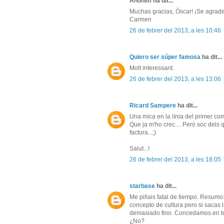
Anònim ha dit...
Muchas gracias, Óscar! ¡Se agradece
Carmen
26 de febrer del 2013, a les 10:46
Quiero ser súper famosa
ha dit...
Molt interessant.
26 de febrer del 2013, a les 13:06
Ricard Sampere
ha dit...
Una mica en la línia del primer comen
Que ja m'ho crec.... Però soc del
factura...;)
Salut...!
26 de febrer del 2013, a les 18:05
starbase
ha dit...
Me pillais fatal de tiempo. Resumo
concepto de cultura pero si saca
demasiado fino. Concedamos en tod
¿No?