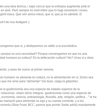
és una idea teòrica, i saps com jo que la entropia augmenta amb el
 en això. Però sempre és molt millor que hi hagi moviment i noves
 ha gent maca. Que són amics meus, que sí, que ja ho admeto :D
e't de nou fustigant :)
ngamos que si, y dediquemos un ratillo a la escolástica.
ra porque es una necesidad? Porque convengamos en que es una
idad humana es cultura? Es la defecación cultura? No? Unas sí y otras
iando, y paso de nuevo al primer axioma.
humano se alimenta es cultura, no la alimentación en sí. Dicho sea
que me sirve para "alimentar" mis tesis, valga la gilipollez.
e la gastronomía sea una especie de estadio superior de la
de relacionar -mejor dicho integrar- gastronomia como una especie de
 economía, ciencia, antropología, filosofía, arte, religión, política…" le ha
su mariachi para alimentar su ego y su cuenta corriente, y a los
ronomía (Slow Food, BCC, parece que pronto Santo adriá) exactamente