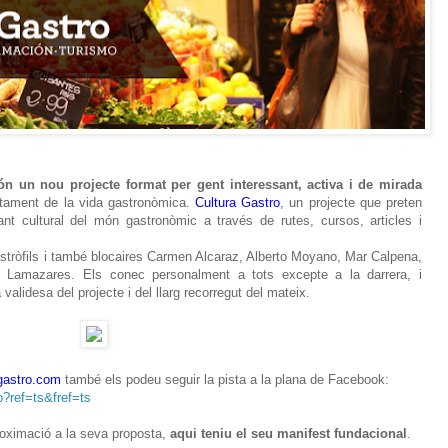
ón un nou projecte format per gent interessant, activa i de mirada
retament de la vida gastronòmica.
Cultura Gastro
, un projecte que preten
sant cultural del món gastronòmic a través de rutes, cursos, articles i
gastròfils i també blocaires Carmen Alcaraz, Alberto Moyano, Mar Calpena,
el Lamazares. Els conec personalment a tots excepte a la darrera, i
validesa del projecte i del llarg recorregut del mateix.
gastro.com
també els podeu seguir la pista a la plana de Facebook:
o?ref=ts&fref=ts
proximació a la seva proposta,
aqui teniu el seu manifest fundacional
.