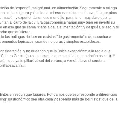
ición de "experto" -malgré moi- en alimentación. Seguramente a mi ego
en cultureta, pero ya lo siento: mi escasa cultura me ha venido por otras
ormación y experiencia en ese mundillo, para tener muy claro que la
tan al carro de la cultura gastronómica harían muy bien en invertir su
e en eso que se llama "ciencia de la alimentación", y después, si eso, y si
echo que quisieran.
a las bolingas de leer en revistas "de gastronomía" o de escuchar a
 tremendos topicazos, cuando no puras y simples estupideces.
consideración, y no dudando que la única excepciónm a la regla que
Cultura Gastro (no sea el cuento que me pillen en un rincón oscuro). Y
n, que ya le pillaré al sol del verano, a ver si le lavo el cerebro.
llat-savarin.....
stintos en según qué lugares. Pongamos que eso responde a diferencias
ing" gastronómico sea otra cosa y dependa más de los "listos" que de la