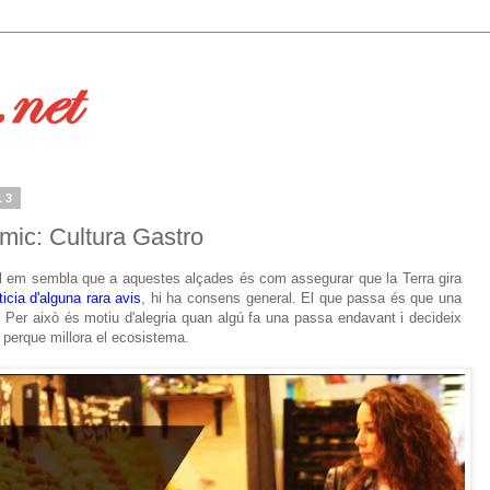
13
mic: Cultura Gastro
ral em sembla que a aquestes alçades és com assegurar que la Terra gira
ticia d'alguna rara avis
, hi ha consens general. El que passa és que una
o. Per això és motiu d'alegria quan algú fa una passa endavant i decideix
ts perque millora el ecosistema.