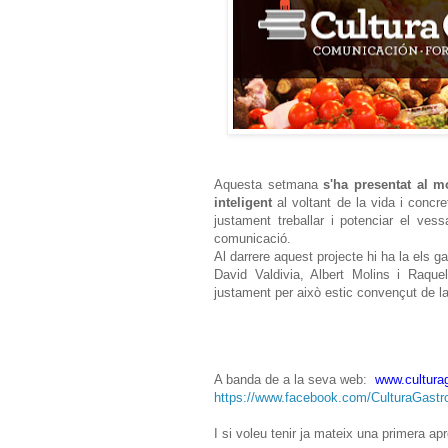
Aquesta setmana
s'ha presentat al m
inteligent
al voltant de la vida i conc
justament treballar i potenciar el ves
comunicació.
Al darrere aquest projecte hi ha la els 
David Valdivia, Albert Molins i Raqu
justament per això estic convençut de la 
A banda de a la seva web:
www.cultura
https://www.facebook.com/CulturaGastr
I si voleu tenir ja mateix una primera a