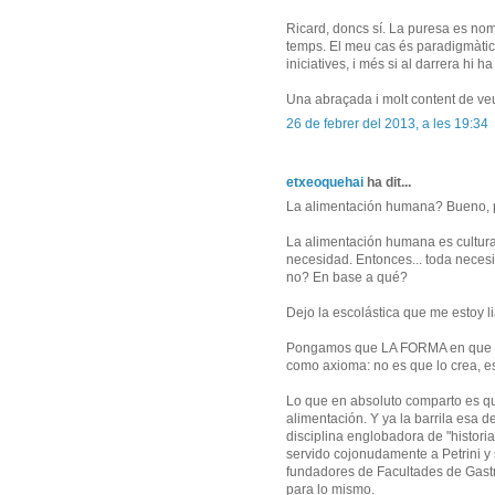
Ricard, doncs sí. La puresa es nom
temps. El meu cas és paradigmàtic
iniciatives, i més si al darrera hi
Una abraçada i molt content de veur
26 de febrer del 2013, a les 19:34
etxeoquehai
ha dit...
La alimentación humana? Bueno, po
La alimentación humana es cultu
necesidad. Entonces... toda neces
no? En base a qué?
Dejo la escolástica que me estoy l
Pongamos que LA FORMA en que un 
como axioma: no es que lo crea, es 
Lo que en absoluto comparto es qu
alimentación. Y ya la barrila esa 
disciplina englobadora de "historia,
servido cojonudamente a Petrini y 
fundadores de Facultades de Gast
para lo mismo.