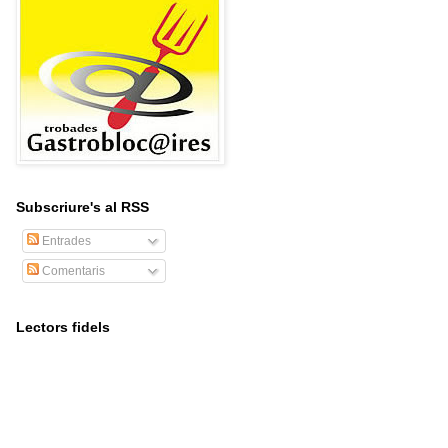
Subscriure's al RSS
Entrades
Comentaris
Lectors fidels