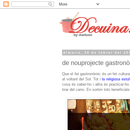
dimarts, 26 de febrer del 20
de nouprojecte gastronò
Que el fet gastronòmic és un fet cultu
al voltant del Sol. Tot i
la religiosa estul
cosa és saber-ho i altra és practicar-h
tirar del carro. En sortim tots beneficia