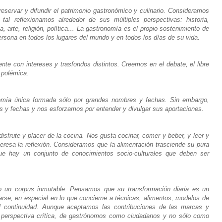
preservar y difundir el patrimonio gastronómico y culinario. Consideramos
al reflexionamos alrededor de sus múltiples perspectivas: historia,
ía, arte, religión, política… La gastronomía es el propio sostenimiento de
rsona en todos los lugares del mundo y en todos los días de su vida.
nte con intereses y trasfondos distintos. Creemos en el debate, el libre
 polémica.
mía única formada sólo por grandes nombres y fechas. Sin embargo,
y fechas y nos esforzamos por entender y divulgar sus aportaciones.
isfrute y placer de la cocina. Nos gusta cocinar, comer y beber, y leer y
nteresa la reflexión. Consideramos que la alimentación trasciende su pura
 que hay un conjunto de conocimientos socio-culturales que deben ser
 un corpus inmutable. Pensamos que su transformación diaria es un
se, en especial en lo que concierne a técnicas, alimentos, modelos de
il continuidad. Aunque aceptamos las contribuciones de las marcas y
 perspectiva crítica, de gastrónomos como ciudadanos y no sólo como