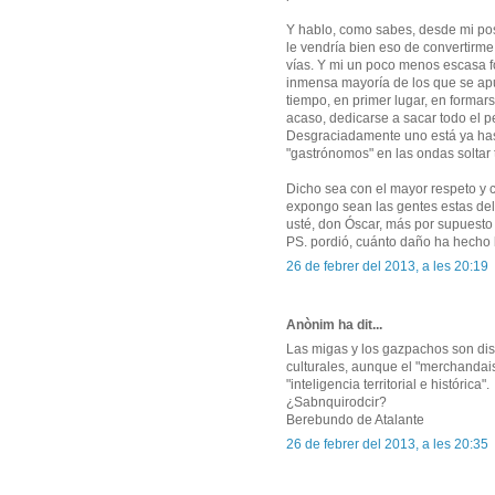
Y hablo, como sabes, desde mi pos
le vendría bien eso de convertirme 
vías. Y mi un poco menos escasa f
inmensa mayoría de los que se apun
tiempo, en primer lugar, en formars
acaso, dedicarse a sacar todo el p
Desgraciadamente uno está ya hast
"gastrónomos" en las ondas soltar
Dicho sea con el mayor respeto y 
expongo sean las gentes estas del 
usté, don Óscar, más por supuesto aú
PS. pordió, cuánto daño ha hecho bri
26 de febrer del 2013, a les 20:19
Anònim ha dit...
Las migas y los gazpachos son di
culturales, aunque el "merchandais
"inteligencia territorial e histórica".
¿Sabnquirodcir?
Berebundo de Atalante
26 de febrer del 2013, a les 20:35