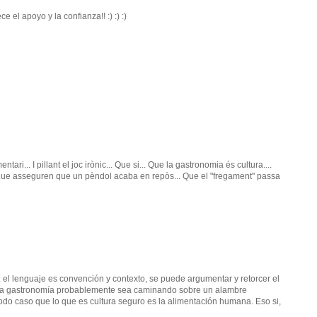
 el apoyo y la confianza!! :) :) :)
tari... I pillant el joc irònic... Que si... Que la gastronomia és cultura....
s que asseguren que un pèndol acaba en repòs... Que el "fregament" passa
: el lenguaje es convención y contexto, se puede argumentar y retorcer el
s la gastronomía probablemente sea caminando sobre un alambre
o caso que lo que es cultura seguro es la alimentación humana. Eso si,