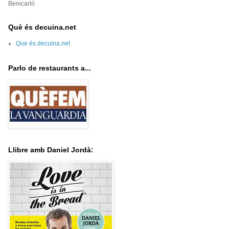
Benicarló
Què és decuina.net
Que és decuina.net
Parlo de restaurants a...
Llibre amb Daniel Jordà: