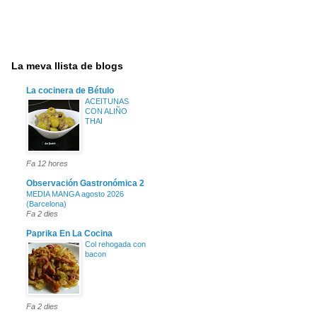
La meva llista de blogs
La cocinera de Bétulo
ACEITUNAS
CON ALIÑO
THAI
Fa 12 hores
Observación Gastronómica 2
MEDIA MANGA agosto 2026
(Barcelona)
Fa 2 dies
Paprika En La Cocina
Col rehogada con
bacon
Fa 2 dies