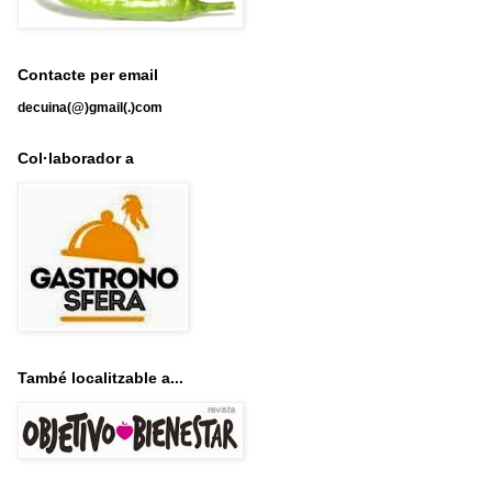
Contacte per email
decuina(@)gmail(.)com
Col·laborador a
També localitzable a...