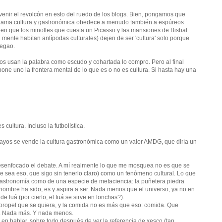
enir el revolcón en esto del ruedo de los blogs. Bien, pongamos que
 llama cultura y gastronómica obedece a menudo también a espúreos
ia en que los minolles que cuesta un Picasso y las mansiones de Bisbal
mente habitan antípodas culturales) dejen de ser 'cultura' solo porque
regao.
s usan la palabra como escudo y cohartada lo compro. Pero al final
ne uno la frontera mental de lo que es o no es cultura. Si hasta hay una
cultura. Incluso la futbolística.
ué rayos se vende la cultura gastronómica como un valor AMDG, que diría un
esenfocado el debate. A mí realmente lo que me mosquea no es que se
e sea eso, que sigo sin tenerlo claro) como un fenómeno cultural. Lo que
stronomía como de una especie de metaciencia: la puñetera piedra
l hombre ha sido, es y aspira a ser. Nada menos que el universo, ya no en
e fuá (por cierto, el fuá se sirve en lonchas?).
l oropel que se quiera, y la comida no es más que eso: comida. Que
r. Nada más. Y nada menos.
 en hablar, sobre todo después de ver la referencia de xesco (tan