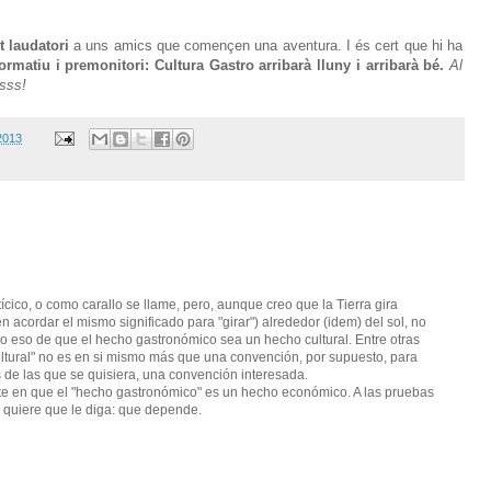
 laudatori
a uns amics que començen una aventura. I és cert que hi ha
rmatiu i premonitori: Cultura Gastro arribarà lluny i arribarà bé.
Al
ssss!
 2013
ícico, o como carallo se llame, pero, aunque creo que la Tierra gira
cordar el mismo significado para "girar") alrededor (idem) del sol, no
o eso de que el hecho gastronómico sea un hecho cultural. Entre otras
ultural" no es en si mismo más que una convención, por supuesto, para
 de las que se quisiera, una convención interesada.
e en que el "hecho gastronómico" es un hecho económico. A las pruebas
 quiere que le diga: que depende.