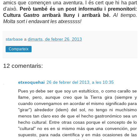
amics que començen una aventura. I és cert que hi ha part
d'això.
Però també és un post informatiu i premonitori:
Cultura Gastro arribarà lluny i arribarà bé.
Al tiempo.
Molta sort i endavant les atxesssss!
starbase
a
dimarts, de febrer 26, 2013
Comparteix
12 comentaris:
etxeoquehai
26 de febrer del 2013, a les 10:35
Pues yo debe ser que soy un estultícico, o como carallo se
llame, pero, aunque creo que la Tierra gira (siempre y
cuando convengamos en acordar el mismo significado para
"girar") alrededor (idem) del sol, no tengo ni muchísimo
menos tan claro eso de que el hecho gastronómico sea un
hecho cultural. Entre otras cosas porque el concepto de lo
"cultural" no es en si mismo más que una convención, por
supuesto, para nada científica y en más ocasiones de las