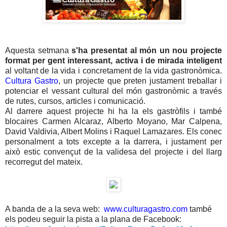
Aquesta setmana
s'ha presentat al món un nou projecte
format per gent interessant, activa i de mirada inteligent
al voltant de la vida i concretament de la vida gastronòmica.
Cultura Gastro
, un projecte que preten justament treballar i
potenciar el vessant cultural del món gastronòmic a través
de rutes, cursos, articles i comunicació.
Al darrere aquest projecte hi ha la els gastròfils i també
blocaires Carmen Alcaraz, Alberto Moyano, Mar Calpena,
David Valdivia, Albert Molins i Raquel Lamazares. Els conec
personalment a tots excepte a la darrera, i justament per
això estic convençut de la validesa del projecte i del llarg
recorregut del mateix.
A banda de a la seva web:
www.culturagastro.com
també
els podeu seguir la pista a la plana de Facebook: