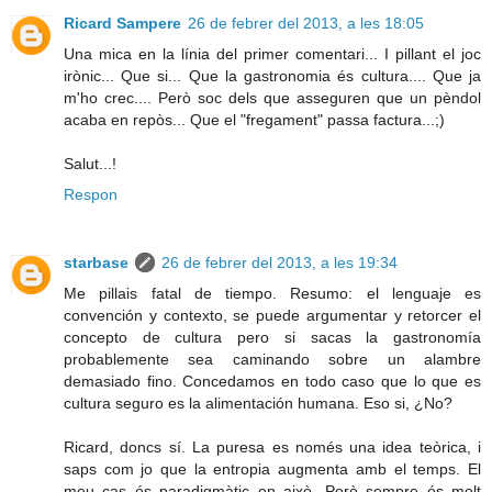
Ricard Sampere
26 de febrer del 2013, a les 18:05
Una mica en la línia del primer comentari... I pillant el joc
irònic... Que si... Que la gastronomia és cultura.... Que ja
m'ho crec.... Però soc dels que asseguren que un pèndol
acaba en repòs... Que el "fregament" passa factura...;)
Salut...!
Respon
starbase
26 de febrer del 2013, a les 19:34
Me pillais fatal de tiempo. Resumo: el lenguaje es
convención y contexto, se puede argumentar y retorcer el
concepto de cultura pero si sacas la gastronomía
probablemente sea caminando sobre un alambre
demasiado fino. Concedamos en todo caso que lo que es
cultura seguro es la alimentación humana. Eso si, ¿No?
Ricard, doncs sí. La puresa es només una idea teòrica, i
saps com jo que la entropia augmenta amb el temps. El
meu cas és paradigmàtic en això. Però sempre és molt