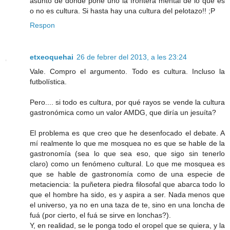
asunto de donde pone uno la frontera mental de lo que es
o no es cultura. Si hasta hay una cultura del pelotazo!! ;P
Respon
etxeoquehai
26 de febrer del 2013, a les 23:24
Vale. Compro el argumento. Todo es cultura. Incluso la
futbolística.
Pero.... si todo es cultura, por qué rayos se vende la cultura
gastronómica como un valor AMDG, que diría un jesuíta?
El problema es que creo que he desenfocado el debate. A
mí realmente lo que me mosquea no es que se hable de la
gastronomía (sea lo que sea eso, que sigo sin tenerlo
claro) como un fenómeno cultural. Lo que me mosquea es
que se hable de gastronomía como de una especie de
metaciencia: la puñetera piedra filosofal que abarca todo lo
que el hombre ha sido, es y aspira a ser. Nada menos que
el universo, ya no en una taza de te, sino en una loncha de
fuá (por cierto, el fuá se sirve en lonchas?).
Y, en realidad, se le ponga todo el oropel que se quiera, y la