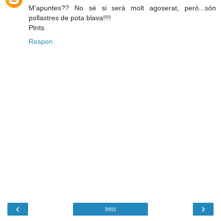
M'apuntes?? No sé si serà molt agoserat, però...són
pollastres de pota blava!!!!
Ptnts
Respon
‹
›
Inici