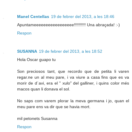
Manel Centellas
19 de febrer del 2013, a les 18:46
Apuntameeeeeeeeeeeeeeeee!!!!!!!!!! Una abraçada! :-)
Respon
SUSANNA
19 de febrer del 2013, a les 18:52
Hola Oscar guapo tu
Son preciosos tant, que recordo que de petita li varen
regar.ne un al meu pare, i va viure a casa fins que es va
morir de d´avi, era el " xulo" del galliner, i quins color més
macos quan li donava el sol.
No saps com varem plorar la meva germana i jo, quan el
meu pare ens va dir que se havia mort.
mil petonets Susanna
Respon