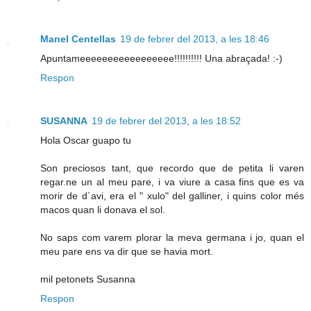
Manel Centellas
19 de febrer del 2013, a les 18:46
Apuntameeeeeeeeeeeeeeeee!!!!!!!!!! Una abraçada! :-)
Respon
SUSANNA
19 de febrer del 2013, a les 18:52
Hola Oscar guapo tu
Son preciosos tant, que recordo que de petita li varen
regar.ne un al meu pare, i va viure a casa fins que es va
morir de d´avi, era el " xulo" del galliner, i quins color més
macos quan li donava el sol.
No saps com varem plorar la meva germana i jo, quan el
meu pare ens va dir que se havia mort.
mil petonets Susanna
Respon