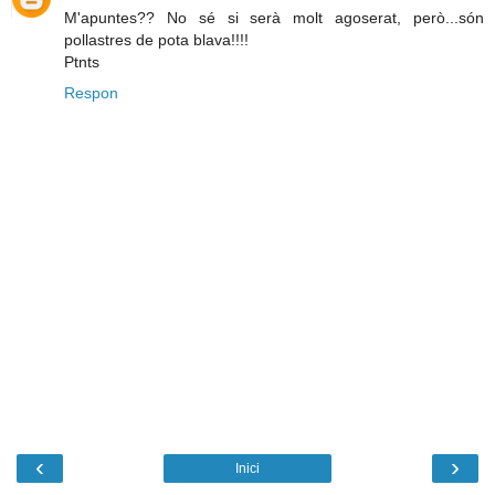
M'apuntes?? No sé si serà molt agoserat, però...són
pollastres de pota blava!!!!
Ptnts
Respon
‹
›
Inici