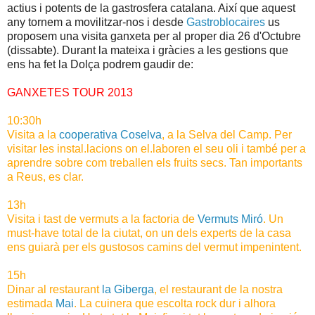
actius i potents de la gastrosfera catalana. Així que aquest
any tornem a movilitzar-nos i desde
Gastroblocaires
us
proposem una visita ganxeta per al proper dia 26 d'Octubre
(dissabte). Durant la mateixa i gràcies a les gestions que
ens ha fet la Dolça podrem gaudir de:
GANXETES TOUR 2013
10:30h
Visita a la
cooperativa Coselva
, a la Selva del Camp. Per
visitar les instal.lacions on el.laboren el seu oli i també per a
aprendre sobre com treballen els fruits secs. Tan importants
a Reus, es clar.
13h
Visita i tast de vermuts a la factoria de
Vermuts Miró
. Un
must-have total de la ciutat, on un dels experts de la casa
ens guiarà per els gustosos camins del vermut impenintent.
15h
Dinar al restaurant
la Giberga
, el restaurant de la nostra
estimada
Mai
. La cuinera que escolta rock dur i alhora