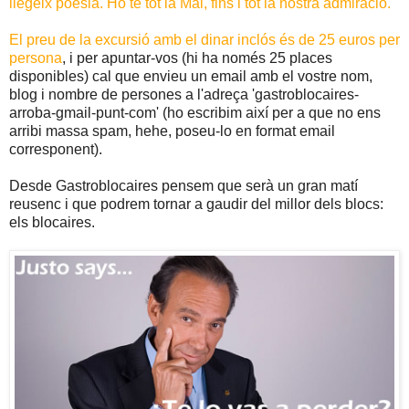
llegeix poesia. Ho te tot la Mai, fins i tot la nostra admiració.
El preu de la excursió amb el dinar inclós és de 25 euros per
persona
, i per apuntar-vos (hi ha només 25 places
disponibles) cal que envieu un email amb el vostre nom,
blog i nombre de persones a l'adreça 'gastroblocaires-
arroba-gmail-punt-com' (ho escribim així per a que no ens
arribi massa spam, hehe, poseu-lo en format email
corresponent).
Desde Gastroblocaires pensem que serà un gran matí
reusenc i que podrem tornar a gaudir del millor dels blocs:
els blocaires.