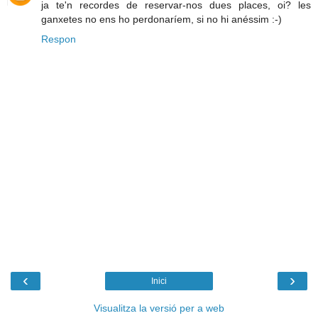
ja te'n recordes de reservar-nos dues places, oi? les
ganxetes no ens ho perdonaríem, si no hi anéssim :-)
Respon
‹
›
Inici
Visualitza la versió per a web