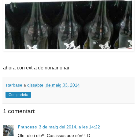
ahora con extra de nonainonai
starbase
a
dissabte, de maig 03, 2014
Comparteix
1 comentari:
Francesc
3 de maig del 2014, a les 14:22
Ole, ole i ole!!! Castissos que són!! :D