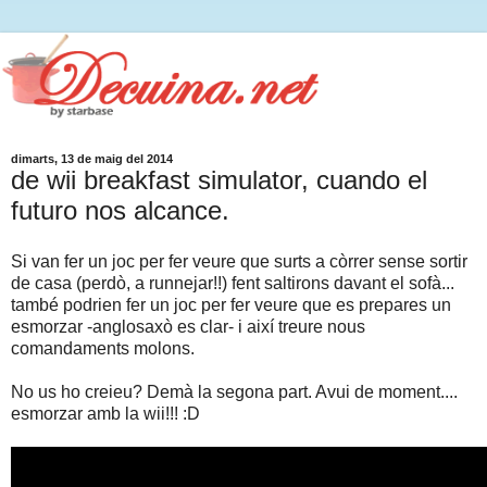
dimarts, 13 de maig del 2014
de wii breakfast simulator, cuando el
futuro nos alcance.
Si van fer un joc per fer veure que surts a còrrer sense sortir
de casa (perdò, a runnejar!!) fent saltirons davant el sofà...
també podrien fer un joc per fer veure que es prepares un
esmorzar -anglosaxò es clar- i així treure nous
comandaments molons.
No us ho creieu? Demà la segona part. Avui de moment....
esmorzar amb la wii!!! :D