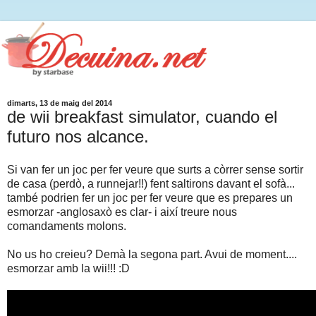
dimarts, 13 de maig del 2014
de wii breakfast simulator, cuando el
futuro nos alcance.
Si van fer un joc per fer veure que surts a còrrer sense sortir
de casa (perdò, a runnejar!!) fent saltirons davant el sofà...
també podrien fer un joc per fer veure que es prepares un
esmorzar -anglosaxò es clar- i així treure nous
comandaments molons.
No us ho creieu? Demà la segona part. Avui de moment....
esmorzar amb la wii!!! :D