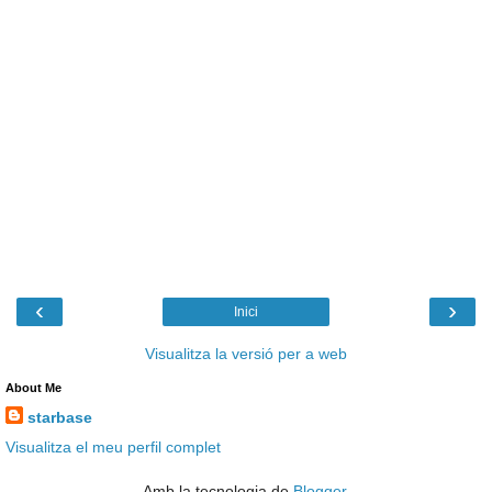
‹
›
Inici
Visualitza la versió per a web
About Me
starbase
Visualitza el meu perfil complet
Amb la tecnologia de
Blogger
.