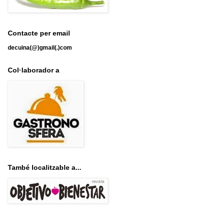
Contacte per email
decuina(@)gmail(.)com
Col·laborador a
També localitzable a...