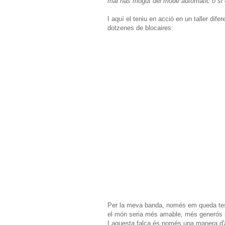
mai has mogut del mode automàtic o si e
I aquí el teniu en acció en un taller difer
dotzenes de blocaires:
Per la meva banda, només em queda testi
el món seria més amable, més generós i
I aquesta falca és només una manera d'ag