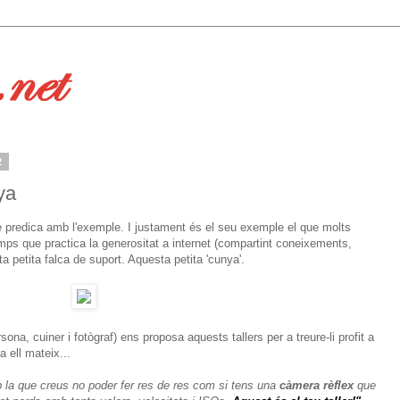
2
ya
 predica amb l'exemple. I justament és el seu exemple el que molts
mps que practica la generositat a internet (compartint coneixements,
a petita falca de suport. Aquesta petita 'cunya'.
sona, cuiner i fotògraf) ens proposa aquests tallers per a treure-li profit a
a ell mateix...
la que creus no poder fer res de res com si tens una
càmera rèflex
que