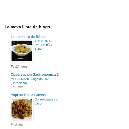
La meva llista de blogs
La cocinera de Bétulo
ACEITUNAS
CON ALIÑO
THAI
Fa 13 hores
Observación Gastronómica 2
MEDIA MANGA agosto 2026
(Barcelona)
Fa 2 dies
Paprika En La Cocina
Col rehogada con
bacon
Fa 2 dies