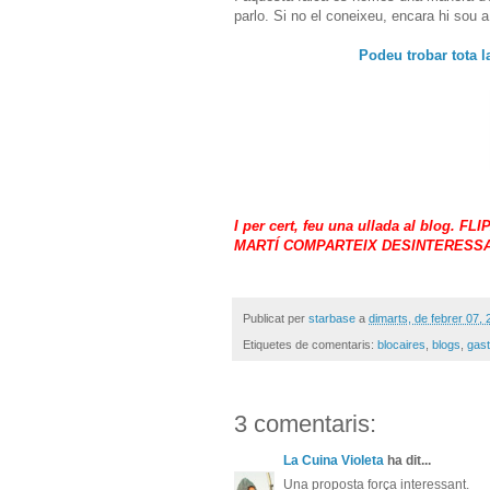
parlo. Si no el coneixeu, encara hi sou a
Podeu trobar tota l
I per cert, feu una ullada al blo
MARTÍ COMPARTEIX DESINTERESS
Publicat per
starbase
a
dimarts, de febrer 07,
Etiquetes de comentaris:
blocaires
,
blogs
,
gast
3 comentaris:
La Cuina Violeta
ha dit...
Una proposta força interessant.