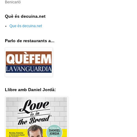
Benicarló
Què és decuina.net
Que és decuina.net
Parlo de restaurants a...
Llibre amb Daniel Jordà: