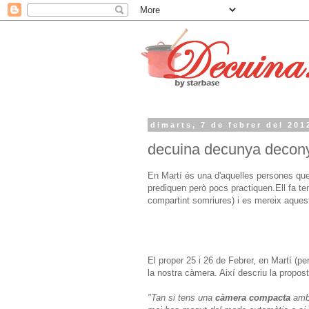
dimarts, 7 de febrer del 201
decuina decunya decon
En Martí és una d'aquelles persones que
prediquen però pocs practiquen.Ell fa te
compartint somriures) i es mereix aquest
El proper 25 i 26 de Febrer, en Martí (per
la nostra càmera. Així descriu la propost
"Tan si tens una
càmera compacta
amb 