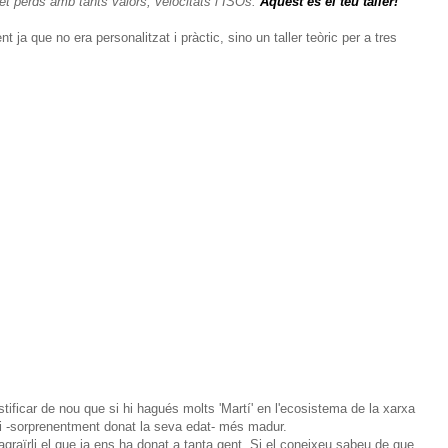
t perds amb tants valors, velocitats i ISOs.
Aquest és el teu taller!"
ent ja que no era personalitzat i pràctic, sino un taller teòric per a tres
ficar de nou que si hi hagués molts 'Martí' en l'ecosistema de la xarxa
 -sorprenentment donat la seva edat- més madur.
raïrli el que ja ens ha donat a tanta gent. Si el coneixeu sabeu de que