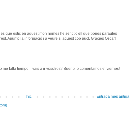
des que estic en aquest món només he sentit d'ell que bones paraules
res!. Apunto la informació i a veure si aquest cop puc!. Gràcies Oscar!
me falta tiempo... vais a ir vosotros? Bueno lo comentamos el viernes!
Inici
Entrada més antiga
tom)