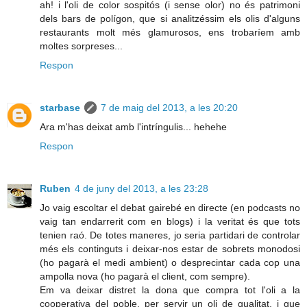
ah! i l'oli de color sospitós (i sense olor) no és patrimoni
dels bars de polígon, que si analitzéssim els olis d'alguns
restaurants molt més glamurosos, ens trobaríem amb
moltes sorpreses...
Respon
starbase
7 de maig del 2013, a les 20:20
Ara m'has deixat amb l'intríngulis... hehehe
Respon
Ruben
4 de juny del 2013, a les 23:28
Jo vaig escoltar el debat gairebé en directe (en podcasts no
vaig tan endarrerit com en blogs) i la veritat és que tots
tenien raó. De totes maneres, jo seria partidari de controlar
més els continguts i deixar-nos estar de sobrets monodosi
(ho pagarà el medi ambient) o desprecintar cada cop una
ampolla nova (ho pagarà el client, com sempre).
Em va deixar distret la dona que compra tot l'oli a la
cooperativa del poble, per servir un oli de qualitat, i que