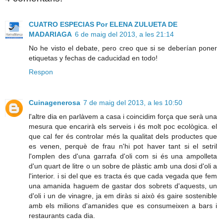
CUATRO ESPECIAS Por ELENA ZULUETA DE
MADARIAGA
6 de maig del 2013, a les 21:14
No he visto el debate, pero creo que si se deberían poner
etiquetas y fechas de caducidad en todo!
Respon
Cuinagenerosa
7 de maig del 2013, a les 10:50
l'altre dia en parlàvem a casa i coincidim força que serà una
mesura que encarirà els serveis i és molt poc ecològica. el
que cal fer és controlar més la qualitat dels productes que
es venen, perquè de frau n'hi pot haver tant si el setril
l'omplen des d'una garrafa d'oli com si és una ampolleta
d'un quart de litre o un sobre de plàstic amb una dosi d'oli a
l'interior. i si del que es tracta és que cada vegada que fem
una amanida haguem de gastar dos sobrets d'aquests, un
d'oli i un de vinagre, ja em diràs si això és gaire sostenible
amb els milions d'amanides que es consumeixen a bars i
restaurants cada dia.