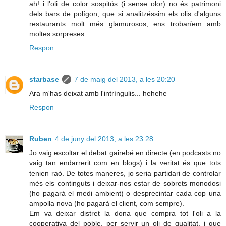
ah! i l'oli de color sospitós (i sense olor) no és patrimoni
dels bars de polígon, que si analitzéssim els olis d'alguns
restaurants molt més glamurosos, ens trobaríem amb
moltes sorpreses...
Respon
starbase
7 de maig del 2013, a les 20:20
Ara m'has deixat amb l'intríngulis... hehehe
Respon
Ruben
4 de juny del 2013, a les 23:28
Jo vaig escoltar el debat gairebé en directe (en podcasts no
vaig tan endarrerit com en blogs) i la veritat és que tots
tenien raó. De totes maneres, jo seria partidari de controlar
més els continguts i deixar-nos estar de sobrets monodosi
(ho pagarà el medi ambient) o desprecintar cada cop una
ampolla nova (ho pagarà el client, com sempre).
Em va deixar distret la dona que compra tot l'oli a la
cooperativa del poble, per servir un oli de qualitat, i que