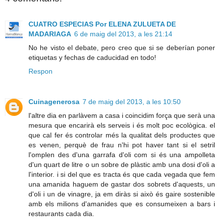
CUATRO ESPECIAS Por ELENA ZULUETA DE
MADARIAGA
6 de maig del 2013, a les 21:14
No he visto el debate, pero creo que si se deberían poner
etiquetas y fechas de caducidad en todo!
Respon
Cuinagenerosa
7 de maig del 2013, a les 10:50
l'altre dia en parlàvem a casa i coincidim força que serà una
mesura que encarirà els serveis i és molt poc ecològica. el
que cal fer és controlar més la qualitat dels productes que
es venen, perquè de frau n'hi pot haver tant si el setril
l'omplen des d'una garrafa d'oli com si és una ampolleta
d'un quart de litre o un sobre de plàstic amb una dosi d'oli a
l'interior. i si del que es tracta és que cada vegada que fem
una amanida haguem de gastar dos sobrets d'aquests, un
d'oli i un de vinagre, ja em diràs si això és gaire sostenible
amb els milions d'amanides que es consumeixen a bars i
restaurants cada dia.