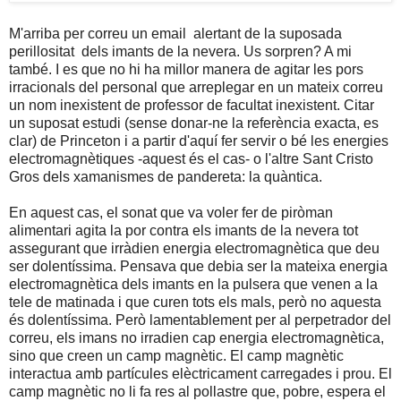
M'arriba per correu un email alertant de la suposada
perillositat dels imants de la nevera. Us sorpren? A mi
també. I es que no hi ha millor manera de agitar les pors
irracionals del personal que arreplegar en un mateix correu
un nom inexistent de professor de facultat inexistent. Citar
un suposat estudi (sense donar-ne la referència exacta, es
clar) de Princeton i a partir d'aquí fer servir o bé les energies
electromagnètiques -aquest és el cas- o l'altre Sant Cristo
Gros dels xamanismes de pandereta: la quàntica.
En aquest cas, el sonat que va voler fer de piròman
alimentari agita la por contra els imants de la nevera tot
assegurant que irràdien energia electromagnètica que deu
ser dolentíssima. Pensava que debia ser la mateixa energia
electromagnètica dels imants en la pulsera que venen a la
tele de matinada i que curen tots els mals, però no aquesta
és dolentíssima. Però lamentablement per al perpetrador del
correu, els imans no irradien cap energia electromagnètica,
sino que creen un camp magnètic. El camp magnètic
interactua amb partícules elèctricament carregades i prou. El
camp magnètic no li fa res al pollastre que, pobre, espera el