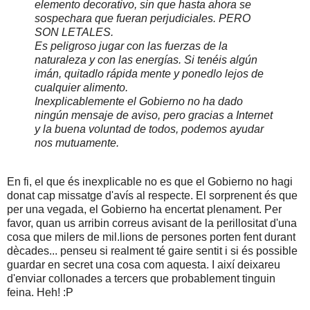
elemento decorativo, sin que hasta ahora se
sospechara que fueran perjudiciales. PERO
SON LETALES.
Es peligroso jugar con las fuerzas de la
naturaleza y con las energías. Si tenéis algún
imán, quitadlo rápida mente y ponedlo lejos de
cualquier alimento.
Inexplicablemente el Gobierno no ha dado
ningún mensaje de aviso, pero gracias a Internet
y la buena voluntad de todos, podemos ayudar
nos mutuamente.
En fi, el que és inexplicable no es que el Gobierno no hagi
donat cap missatge d'avís al respecte. El sorprenent és que
per una vegada, el Gobierno ha encertat plenament. Per
favor, quan us arribin correus avisant de la perillositat d'una
cosa que milers de mil.lions de persones porten fent durant
dècades... penseu si realment té gaire sentit i si és possible
guardar en secret una cosa com aquesta. I així deixareu
d'enviar collonades a tercers que probablement tinguin
feina. Heh! :P