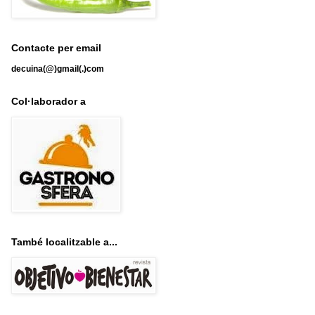
Contacte per email
decuina(@)gmail(.)com
Col·laborador a
També localitzable a...