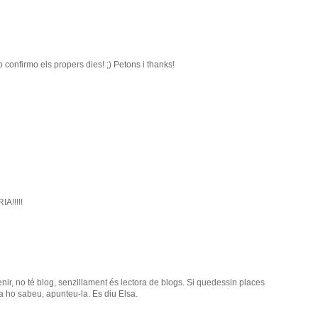
'ho confirmo els propers dies! ;) Petons i thanks!
A!!!!!
nir, no té blog, senzillament és lectora de blogs. Si quedessin places
ja ho sabeu, apunteu-la. Es diu Elsa.