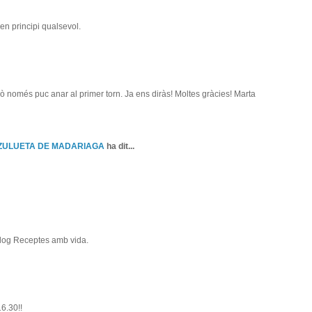
 en principi qualsevol.
erò només puc anar al primer torn. Ja ens diràs! Moltes gràcies! Marta
 ZULUETA DE MADARIAGA
ha dit...
 blog Receptes amb vida.
16.30!!