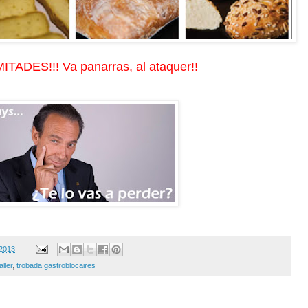
TADES!!! Va panarras, al ataquer!!
 2013
aller
,
trobada gastroblocaires