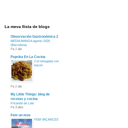
La meva llista de blogs
Observación Gastronómica 2
MEDIA MANGA agosto 2026
(Barcelona)
Fa 1 dia
Paprika En La Cocina
Col rehogada con
bacon
Fa 1 dia
My Little Things: blog de
recetas y cocina
Fricandó de Lola
Fa 3 dies
Fem un mos
FEM VACANCES