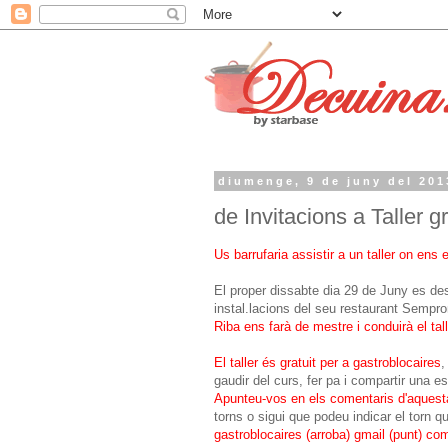
diumenge, 9 de juny del 201
de Invitacions a Taller gr
Us barrufaria assistir a un taller on ens 
El proper dissabte dia 29 de Juny es de
instal.lacions del seu restaurant Sempr
Riba ens farà de mestre i conduirà el tall
El taller és gratuit per a gastroblocaires
,
gaudir del curs, fer pa i compartir una e
Apunteu-vos en els comentaris d'aquest
torns o sigui que podeu indicar el torn 
gastroblocaires (arroba) gmail (punt) co