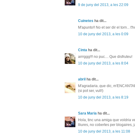
9 de juny del 2013, a les 22:09
Cuinetes
ha dit...
M'apunto!! No et ser dir el torn... t
10 de juny del 2013, a les 0:09
Cinta
ha dit...
arrrggg!!! no puc.... Que disfruteu!
10 de juny del 2013, a les 8:04
abril
ha dit...
M'agradaria..que dic, m'ENCANTARI
(si pot ser, vull!)
10 de juny del 2013, a les 8:19
Sara Maria
ha dit...
Hola, tinc una amiga que voldria ve
lliures, no cobertes per blogaires, 
10 de juny del 2013, a les 11:08