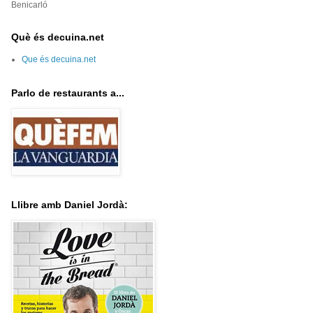
Benicarló
Què és decuina.net
Que és decuina.net
Parlo de restaurants a...
Llibre amb Daniel Jordà: