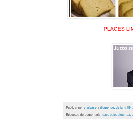
PLACES LIMI
Publicat per
starbase
a
diumenge, de juny 09,
Etiquetes de comentaris:
gastroblocaires
,
pa
,
t