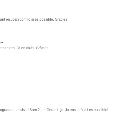
tant en Joan com jo si és possible. Gràcies
...
imer torn. Ja en diràs. Gràcies.
gradaria assistir! Som 2, en Gerard i jo. Ja ens diràs si es possible!