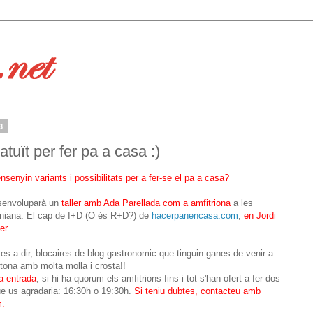
3
atuït per fer pa a casa :)
ensenyin variants i possibilitats per a fer-se el pa a casa?
senvoluparà un
taller amb Ada Parellada com a amfitriona
a les
oniana. El cap de I+D (O és R+D?) de
hacerpanencasa.com
,
en Jordi
er.
 es a dir, blocaires de blog gastronomic que tinguin ganes de venir a
stona amb molta molla i crosta!!
a entrada
, si hi ha quorum els amfitrions fins i tot s'han ofert a fer dos
que us agradaria: 16:30h o 19:30h.
Si teniu dubtes, contacteu amb
m.