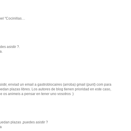
anel "Cocinillas…
es asistir ?.
a.
istir, enviad un email a gastroblocaires (arroba) gmail (punt) com para
uedan plazas libres. Los autores de blog tienen prioridad en este caso,
e os animeis a pensar en tener uno vosotros :)
quedan plazas ,puedes asistir ?
na