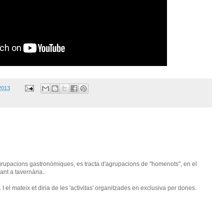
2013
upacions gastronòmiques, es tracta d'agrupacions de "homenots", en el
ant a tavernària..
 I el mateix et diria de les 'activitas' organitzades en exclusiva per dones.