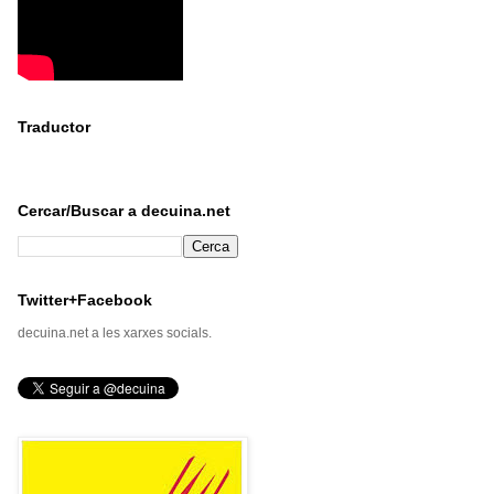
Traductor
Cercar/Buscar a decuina.net
Twitter+Facebook
decuina.net a les xarxes socials.