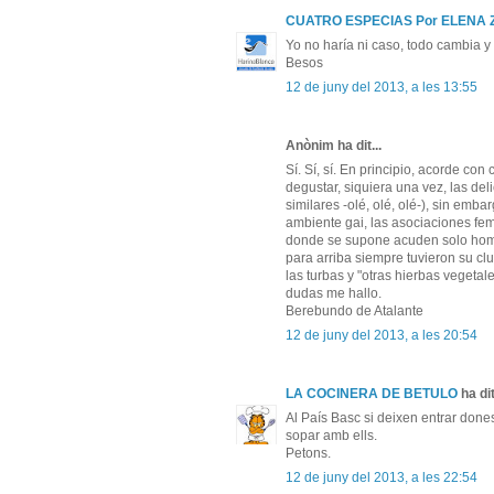
CUATRO ESPECIAS Por ELENA
Yo no haría ni caso, todo cambia y 
Besos
12 de juny del 2013, a les 13:55
Anònim ha dit...
Sí. Sí, sí. En principio, acorde co
degustar, siquiera una vez, las d
similares -olé, olé, olé-), sin em
ambiente gai, las asociaciones fem
donde se supone acuden solo hombr
para arriba siempre tuvieron su cl
las turbas y "otras hierbas vegeta
dudas me hallo.
Berebundo de Atalante
12 de juny del 2013, a les 20:54
LA COCINERA DE BETULO
ha dit
Al País Basc si deixen entrar dones
sopar amb ells.
Petons.
12 de juny del 2013, a les 22:54