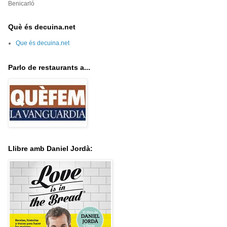
Benicarló
Què és decuina.net
Que és decuina.net
Parlo de restaurants a...
Llibre amb Daniel Jordà: