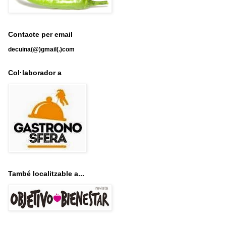
Contacte per email
decuina(@)gmail(.)com
Col·laborador a
També localitzable a...