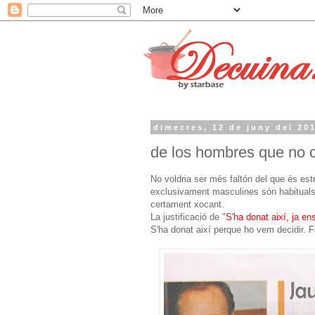
dimecres, 12 de juny del 20
de los hombres que no c
No voldria ser més faltón del que és est
exclusivament masculines són habituals
certament xocant.
La justificació de "
S'ha donat així, ja en
S'ha donat així perque ho vem decidir. F