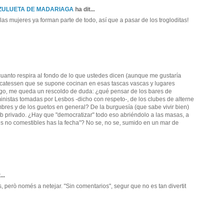
 ZULUETA DE MADARIAGA
ha dit...
las mujeres ya forman parte de todo, así que a pasar de los trogloditas!
n cuanto respira al fondo de lo que ustedes dicen (aunque me gustaría
elicatessen que se supone cocinan en esas tascas vascas y lugares
bargo, me queda un rescoldo de duda: ¿qué pensar de los bares de
inistas tomadas por Lesbos -dicho con respeto-, de los clubes de alterne
es y de los guetos en general? De la burguesía (que sabe vivir bien)
ub privado. ¿Hay que "democratizar" todo eso abriéndolo a las masas, a
les no comestibles has la fecha"? No se, no se, sumido en un mar de
...
, però només a netejar. "Sin comentarios", segur que no es tan divertit