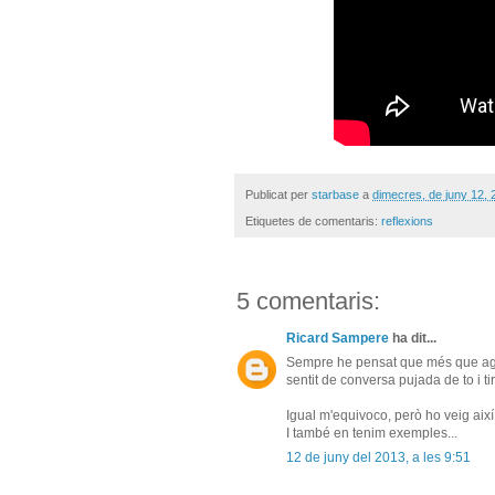
Publicat per
starbase
a
dimecres, de juny 12, 
Etiquetes de comentaris:
reflexions
5 comentaris:
Ricard Sampere
ha dit...
Sempre he pensat que més que agr
sentit de conversa pujada de to i tir
Igual m'equivoco, però ho veig així.
I també en tenim exemples...
12 de juny del 2013, a les 9:51