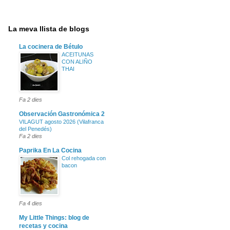
La meva llista de blogs
La cocinera de Bétulo
ACEITUNAS
CON ALIÑO
THAI
Fa 2 dies
Observación Gastronómica 2
VILAGUT agosto 2026 (Vilafranca
del Penedés)
Fa 2 dies
Paprika En La Cocina
Col rehogada con
bacon
Fa 4 dies
My Little Things: blog de
recetas y cocina