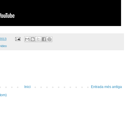
 2013
video
Inici
Entrada més antiga
tom)