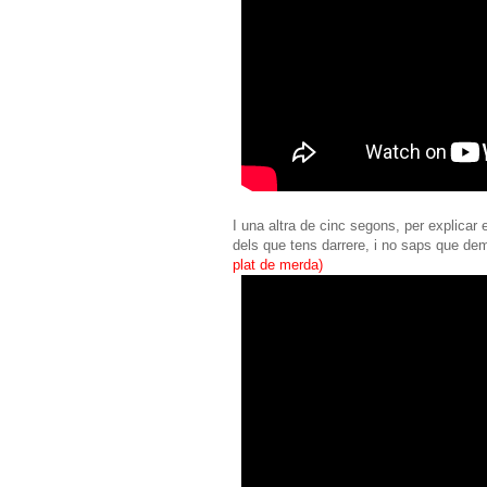
I una altra de cinc segons, per explicar 
dels que tens darrere, i no saps que dema
plat de merda)