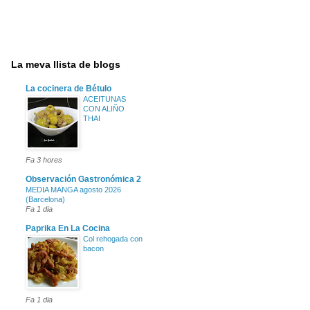
La meva llista de blogs
La cocinera de Bétulo
ACEITUNAS
CON ALIÑO
THAI
Fa 3 hores
Observación Gastronómica 2
MEDIA MANGA agosto 2026
(Barcelona)
Fa 1 dia
Paprika En La Cocina
Col rehogada con
bacon
Fa 1 dia