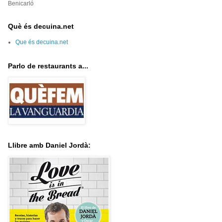
Benicarló
Què és decuina.net
Que és decuina.net
Parlo de restaurants a...
Llibre amb Daniel Jordà: