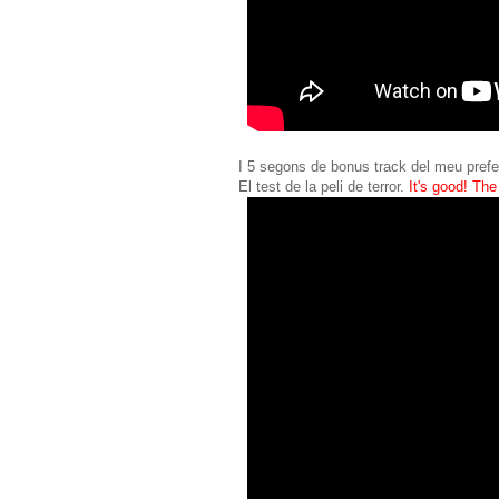
I 5 segons de bonus track del meu preferi
El test de la peli de terror.
It's good! Th