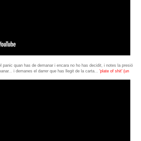
el panic quan has de demanar i encara no ho has decidit, i notes la presió
nar... i demanes el darrer que has llegit de la carta...
'plate of shit' (un