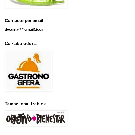
Contacte per email
decuina(@)gmail(.)com
Col·laborador a
També localitzable a...