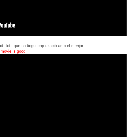
t, tot i que no tingui cap relació amb el menjar:
e movie is good!