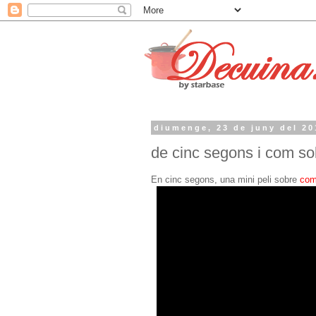
diumenge, 23 de juny del 20
de cinc segons i com sob
En cinc segons, una mini peli sobre
com 