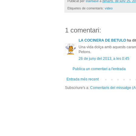
Publicat per
starbase
a
dimarts, de juny 25, 2
Etiquetes de comentaris:
video
1 comentari:
LA COCINERA DE BETULO
ha dit
Una vida dolça amb aquests carame
Petons.
26 de juny del 2013, a les 0:45
Publica un comentari a l'entrada
Entrada més recent
Subscriure's a:
Comentaris del missatge (A