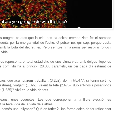
 els magres petards que la crisi ens ha deixat cremar. Hem fet el sorpaso
erits per la energia vital de l'estiu. O potser no, qui sap, perque costa
amb la bota del decret llei. Però sempre hi ha raons per respirar fondo i
a vida.
es representa el total estadistic de dies d'una vida amb dolçes llepolíes
es com n'hi ha al principi! 28.835 caramels, un per cada dia estimat de
dies que acumularem treballant (3.202), dormint(8.477, si tenim sort ho
stima), viatjant (1.099), veient la tele (2.676), dutxant-nos i posant-nos
t (1.635)? Així és la vida de tots.
beans, unes poquetes. Les que corresponen a la lliure elecció, les
t la teva vida de la vida dels altres.
s només una jellybean? Qué en faries? Una forma dolça de fer reflexionar