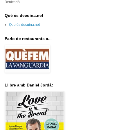
Benicarló
Què és decuina.net
Que és decuina.net
Parlo de restaurants a...
Llibre amb Daniel Jordà: