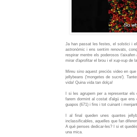
Ja han passat les festes, el solstici i
astronòmic i ens sentim renovats, conqu
respirar mentre els poderosos t'aixafen 
mirar d'aprofitar el brou i el xup-xup de l
Mireu sino aquest preciós video en que 
jellybeans ('mongetes de sucre'). Tant
vida! Quina vida tan dolça!
I si les agrupem per a representar els 
farem dormint al costat d'algú que ens e
guapos (671) i fins i tot cuinant i menjan
I al final queden unes quantes jelly
inclassificables, aquelles que fan diferen
A qué penses dedicar-les? I si et quedé
una mica.