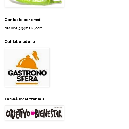
Contacte per email
decuina(@)gmail(.)com
Col·laborador a
També localitzable a...