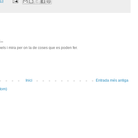
013
...
ls i mira per on la de coses que es poden fer.
Inici
Entrada més antiga
tom)