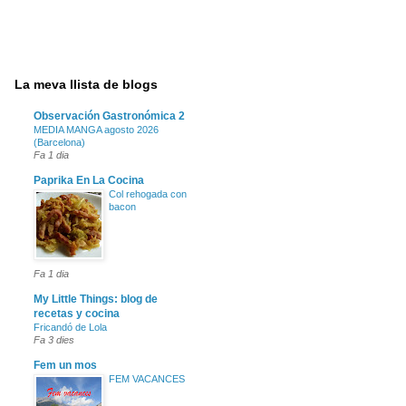
La meva llista de blogs
Observación Gastronómica 2
MEDIA MANGA agosto 2026
(Barcelona)
Fa 1 dia
Paprika En La Cocina
Col rehogada con
bacon
Fa 1 dia
My Little Things: blog de
recetas y cocina
Fricandó de Lola
Fa 3 dies
Fem un mos
FEM VACANCES