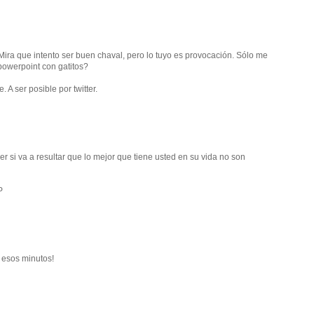
ira que intento ser buen chaval, pero lo tuyo es provocación. Sólo me
owerpoint con gatitos?
 A ser posible por twitter.
r si va a resultar que lo mejor que tiene usted en su vida no son
P
 esos minutos!