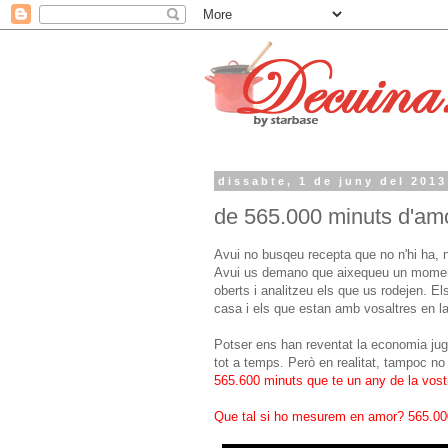
dissabte, 1 de juny del 2013
de 565.000 minuts d'amo
Avui no busqeu recepta que no n'hi ha, ni
Avui us demano que aixequeu un moment l
oberts i analitzeu els que us rodejen. E
casa i els que estan amb vosaltres en la
Potser ens han reventat la economia jug
tot a temps. Però en realitat, tampoc no
565.600 minuts que te un any de la vos
Que tal si ho mesurem en amor? 565.00