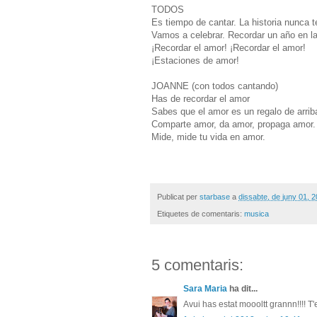
TODOS
Es tiempo de cantar. La historia nunca 
Vamos a celebrar. Recordar un año en l
¡Recordar el amor! ¡Recordar el amor!
¡Estaciones de amor!
JOANNE (con todos cantando)
Has de recordar el amor
Sabes que el amor es un regalo de arrib
Comparte amor, da amor, propaga amor.
Mide, mide tu vida en amor.
Publicat per
starbase
a
dissabte, de juny 01, 
Etiquetes de comentaris:
musica
5 comentaris:
Sara Maria
ha dit...
Avui has estat moooltt grannn!!!! T'