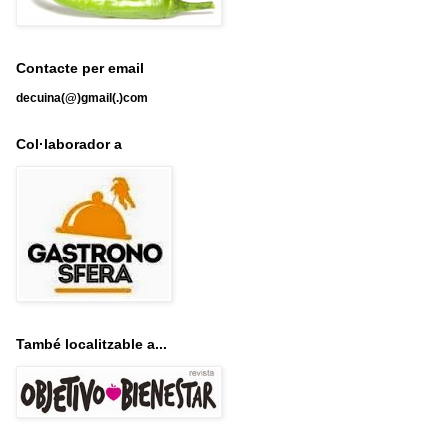
Contacte per email
decuina(@)gmail(.)com
Col·laborador a
També localitzable a...