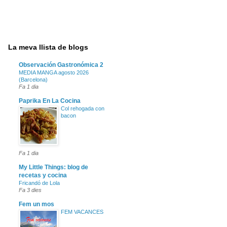
La meva llista de blogs
Observación Gastronómica 2
MEDIA MANGA agosto 2026
(Barcelona)
Fa 1 dia
Paprika En La Cocina
Col rehogada con
bacon
Fa 1 dia
My Little Things: blog de
recetas y cocina
Fricandó de Lola
Fa 3 dies
Fem un mos
FEM VACANCES