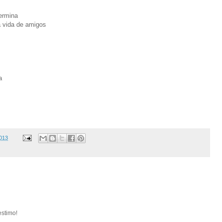
termina
a vida de amigos
a
2013
estimo!