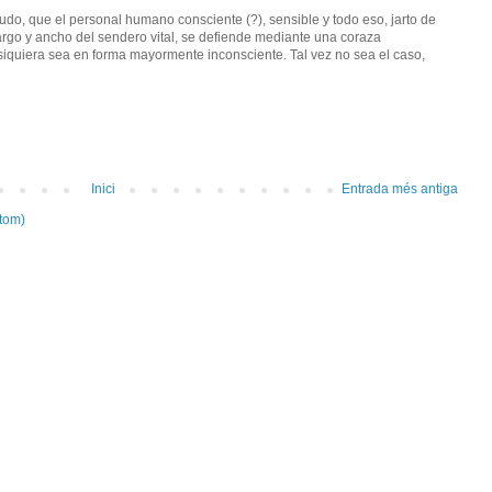
o, que el personal humano consciente (?), sensible y todo eso, jarto de
argo y ancho del sendero vital, se defiende mediante una coraza
 siquiera sea en forma mayormente inconsciente. Tal vez no sea el caso,
Inici
Entrada més antiga
tom)