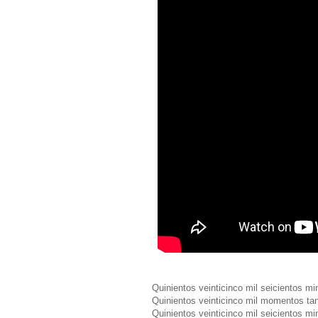
Quinientos veinticinco mil seicientos mi
Quinientos veinticinco mil momentos tan
Quinientos veinticinco mil seicientos mi