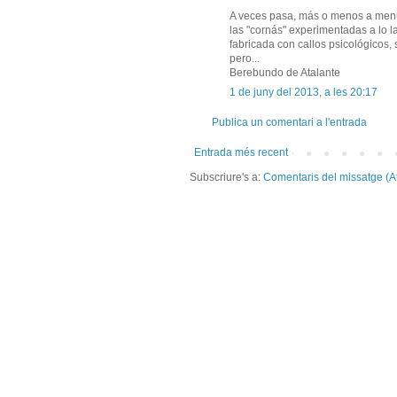
A veces pasa, más o menos a menud
las "cornás" experimentadas a lo l
fabricada con callos psicológicos,
pero...
Berebundo de Atalante
1 de juny del 2013, a les 20:17
Publica un comentari a l'entrada
Entrada més recent
Subscriure's a:
Comentaris del missatge (A