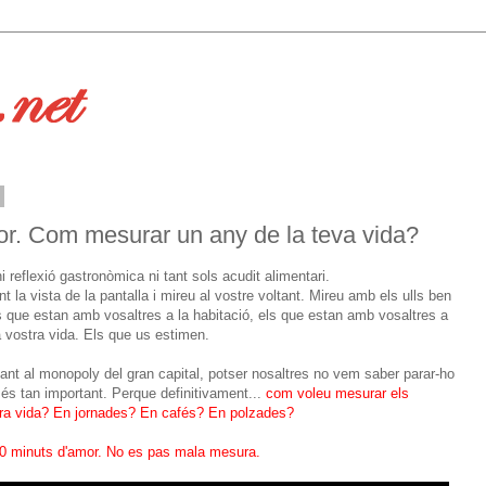
r. Com mesurar un any de la teva vida?
 reflexió gastronòmica ni tant sols acudit alimentari.
a vista de la pantalla i mireu al vostre voltant. Mireu amb els ulls ben
ls que estan amb vosaltres a la habitació, els que estan amb vosaltres a
 vostra vida. Els que us estimen.
ant al monopoly del gran capital, potser nosaltres no vem saber parar-ho
 és tan important. Perque definitivament...
com voleu mesurar els
tra vida? En jornades? En cafés? En polzades?
0 minuts d'amor. No es pas mala mesura.