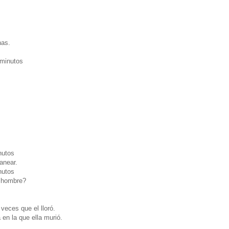
has.
 minutos
nutos
anear.
nutos
n hombre?
veces que el lloró.
en la que ella murió.