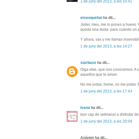
1 de juny del 2013, a les 10:41
etxeoquehai
ha dit...
Joder, meu, me lo pones a huevo. M
queda una duda: para cuándo un p
Y ahora, vas y me llamas insensible.
1 de juny del 2013, a les 14:27
starbase
ha dit...
Oiga etxe, que nos conocemos. A ve
aquellos que le aman.
No me jodas, home, no me jodas :
1 de juny del 2013, a les 17:43
Ivana
ha dit...
bon cap de setmana! a disfrutar de
1 de juny del 2013, a les 20:04
Anònim ha dit...