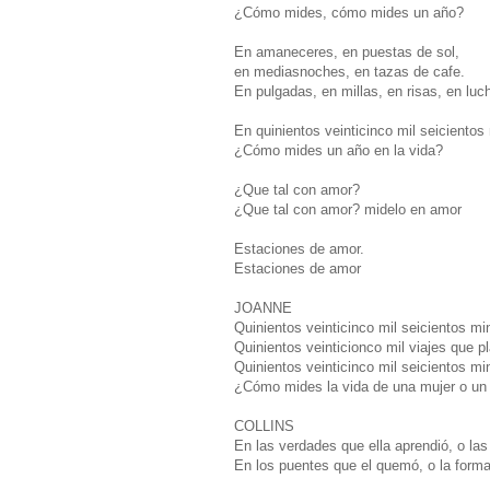
¿Cómo mides, cómo mides un año?
En amaneceres, en puestas de sol,
en mediasnoches, en tazas de cafe.
En pulgadas, en millas, en risas, en luc
En quinientos veinticinco mil seicientos
¿Cómo mides un año en la vida?
¿Que tal con amor?
¿Que tal con amor? midelo en amor
Estaciones de amor.
Estaciones de amor
JOANNE
Quinientos veinticinco mil seicientos mi
Quinientos veinticionco mil viajes que pl
Quinientos veinticinco mil seicientos mi
¿Cómo mides la vida de una mujer o u
COLLINS
En las verdades que ella aprendió, o las 
En los puentes que el quemó, o la forma 