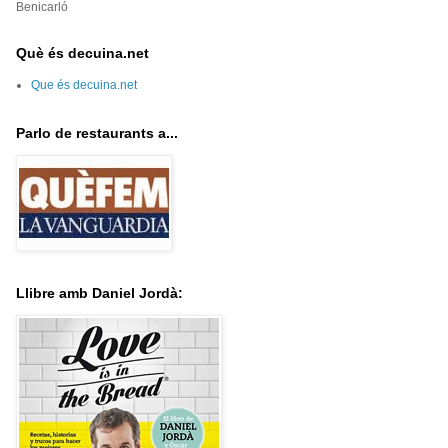
Benicarló
Què és decuina.net
Que és decuina.net
Parlo de restaurants a...
Llibre amb Daniel Jordà: