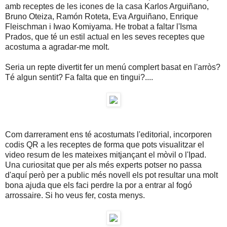
amb receptes de les icones de la casa Karlos Arguiñano,
Bruno Oteiza, Ramón Roteta, Eva Arguiñano, Enrique
Fleischman i Iwao Komiyama. He trobat a faltar l'Isma
Prados, que té un estil actual en les seves receptes que
acostuma a agradar-me molt.
Seria un repte divertit fer un menú complert basat en l'arròs?
Té algun sentit? Fa falta que en tingui?....
Com darrerament ens té acostumats l'editorial, incorporen
codis QR a les receptes de forma que pots visualitzar el
video resum de les mateixes mitjançant el mòvil o l'Ipad.
Una curiositat que per als més experts potser no passa
d'aquí però per a public més novell els pot resultar una molt
bona ajuda que els faci perdre la por a entrar al fogó
arrossaire. Si ho veus fer, costa menys.