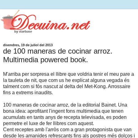
divendres, 19 de juliol del 2013
de 100 maneras de cocinar arroz.
Multimedia powered book.
M'arriba per sorpresa el llibre que voldria tenir el meu pare a
la tauleta de nit, que com us he explicat alguna vegada és
talment com si fós nascut al delta del Met-Kong. Arrossaire
fins a extrems inaudits.
100 maneras de cocinar arroz, de la editorial Bainet. Una
bona idea: aprofitant l'ingent fons multimedia que tenen
acumulats en tants anys de recepta televisada, es poden
permetre el luxe de fer llibres com aquest.
Cent receptes amb l'arròs com a gran protagonista que van
desde les amanides refrescants fins als postres més dolços i