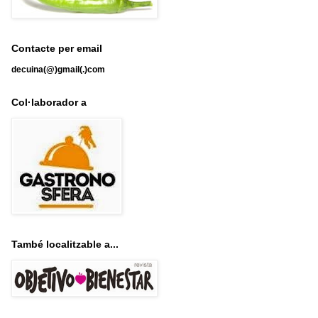
Contacte per email
decuina(@)gmail(.)com
Col·laborador a
També localitzable a...