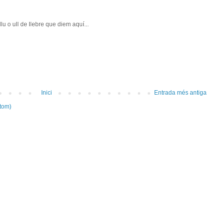
u o ull de llebre que diem aquí...
Inici
Entrada més antiga
tom)