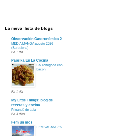
La meva llista de blogs
Observación Gastronómica 2
MEDIA MANGA agosto 2026
(Barcelona)
Fa 1 dia
Paprika En La Cocina
Col rehogada con
bacon
Fa 1 dia
My Little Things: blog de
recetas y cocina
Fricandó de Lola
Fa 3 dies
Fem un mos
FEM VACANCES