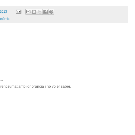
 2013
onòmic
...
erent sumat amb ignorancia i no voler saber.