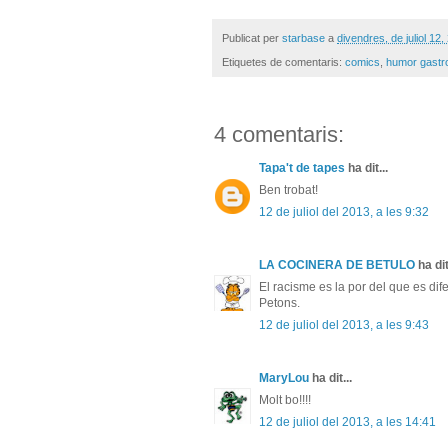
Publicat per
starbase
a
divendres, de juliol 12,
Etiquetes de comentaris:
comics
,
humor gastr
4 comentaris:
Tapa't de tapes
ha dit...
Ben trobat!
12 de juliol del 2013, a les 9:32
LA COCINERA DE BETULO
ha dit
El racisme es la por del que es dif
Petons.
12 de juliol del 2013, a les 9:43
MaryLou
ha dit...
Molt bo!!!!
12 de juliol del 2013, a les 14:41