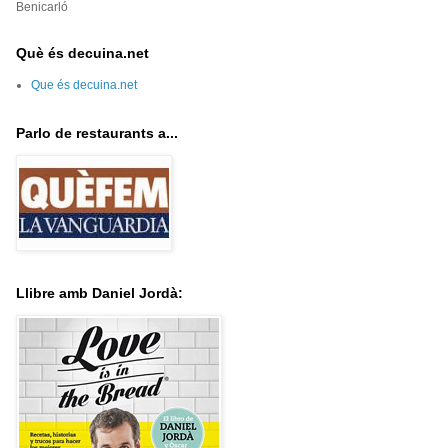
Benicarló
Què és decuina.net
Que és decuina.net
Parlo de restaurants a...
Llibre amb Daniel Jordà: