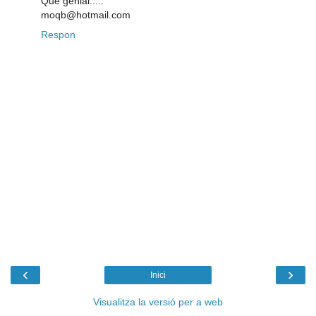
Que genial.....
moqb@hotmail.com
Respon
‹
›
Inici
Visualitza la versió per a web