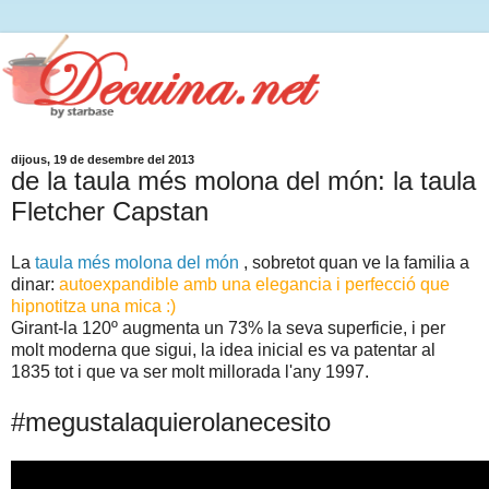
dijous, 19 de desembre del 2013
de la taula més molona del món: la taula
Fletcher Capstan
La
taula més molona del món
, sobretot quan ve la familia a
dinar:
autoexpandible amb una elegancia i perfecció que
hipnotitza una mica :)
Girant-la 120º augmenta un 73% la seva superficie, i per
molt moderna que sigui, la idea inicial es va patentar al
1835 tot i que va ser molt millorada l'any 1997.
#megustalaquierolanecesito