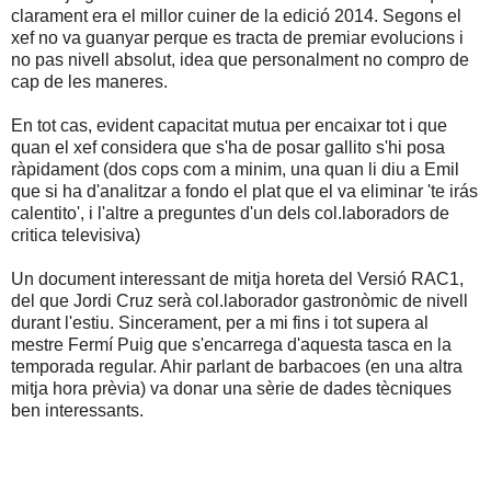
clarament era el millor cuiner de la edició 2014. Segons el
xef no va guanyar perque es tracta de premiar evolucions i
no pas nivell absolut, idea que personalment no compro de
cap de les maneres.
En tot cas, evident capacitat mutua per encaixar tot i que
quan el xef considera que s'ha de posar gallito s'hi posa
ràpidament (dos cops com a minim, una quan li diu a Emil
que si ha d'analitzar a fondo el plat que el va eliminar 'te irás
calentito', i l'altre a preguntes d'un dels col.laboradors de
critica televisiva)
Un document interessant de mitja horeta del Versió RAC1,
del que Jordi Cruz serà col.laborador gastronòmic de nivell
durant l'estiu. Sincerament, per a mi fins i tot supera al
mestre Fermí Puig que s'encarrega d'aquesta tasca en la
temporada regular. Ahir parlant de barbacoes (en una altra
mitja hora prèvia) va donar una sèrie de dades tècniques
ben interessants.