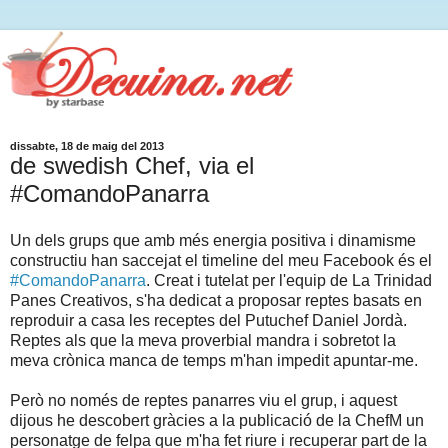
dissabte, 18 de maig del 2013
de swedish Chef, via el
#ComandoPanarra
Un dels grups que amb més energia positiva i dinamisme
constructiu han saccejat el timeline del meu Facebook és el
#ComandoPanarra
. Creat i tutelat per l'equip de La Trinidad
Panes Creativos, s'ha dedicat a proposar reptes basats en
reproduir a casa les receptes del Putuchef Daniel Jordà.
Reptes als que la meva proverbial mandra i sobretot la
meva crònica manca de temps m'han impedit apuntar-me.
Però no només de reptes panarres viu el grup, i aquest
dijous he descobert gràcies a la publicació de la ChefM un
personatge de felpa que m'ha fet riure i recuperar part de la