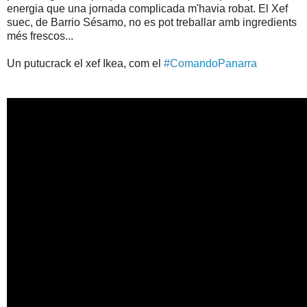
energia que una jornada complicada m'havia robat. El Xef
suec, de Barrio Sésamo, no es pot treballar amb ingredients
més frescos...
Un putucrack el xef Ikea, com el
#ComandoPanarra