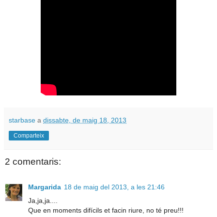
starbase
a
dissabte, de maig 18, 2013
Comparteix
2 comentaris:
Margarida
18 de maig del 2013, a les 21:46
Ja,ja,ja....
Que en moments difícils et facin riure, no té preu!!!