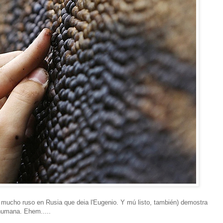
ia, mucho ruso en Rusia que deia l'Eugenio. Y mú listo, también) demostra
humana. Ehem.....