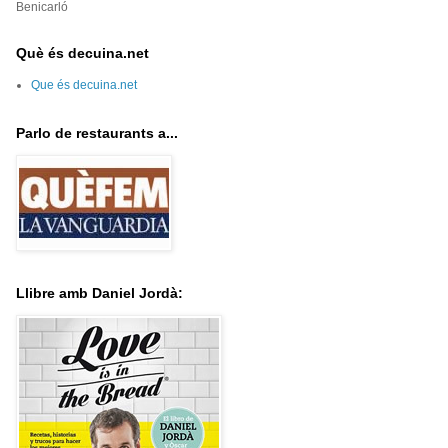
Benicarló
Què és decuina.net
Que és decuina.net
Parlo de restaurants a...
Llibre amb Daniel Jordà: