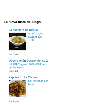
La meva llista de blogs
La cocinera de Bétulo
ACEITUNAS
CON ALIÑO
THAI
Fa 1 dia
Observación Gastronómica 2
VILAGUT agosto 2026 (Vilafranca
del Penedés)
Fa 1 dia
Paprika En La Cocina
Col rehogada con
bacon
Fa 3 dies