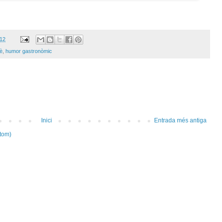
012
è
,
humor gastronòmic
Inici
Entrada més antiga
tom)