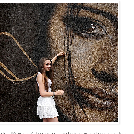
ulpa. Bé, un mil.lió de grans, una cara bonica i un artista espavilat. Tot i