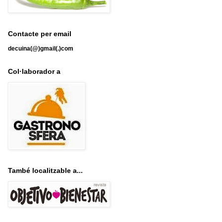
Contacte per email
decuina(@)gmail(.)com
Col·laborador a
També localitzable a...