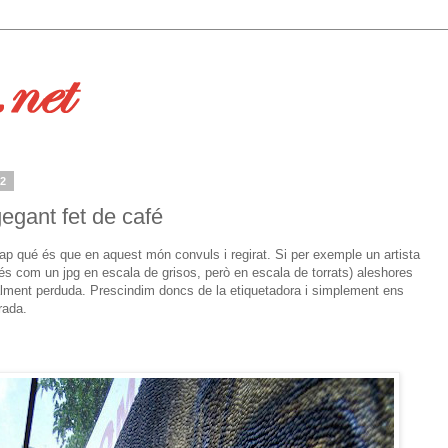
12
gegant fet de café
ap qué és que en aquest món convuls i regirat. Si per exemple un artista
s com un jpg en escala de grisos, però en escala de torrats) aleshores
otalment perduda. Prescindim doncs de la etiquetadora i simplement ens
rada.