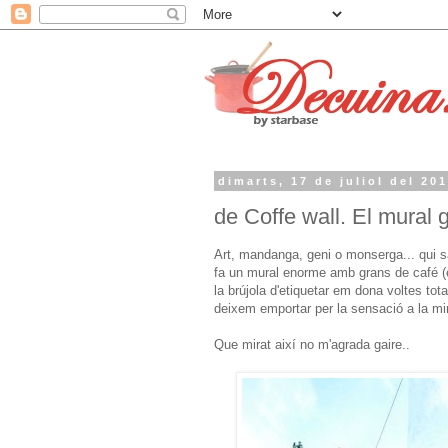
dimarts, 17 de juliol del 20
de Coffe wall. El mural 
Art, mandanga, geni o monserga... qui s
fa un mural enorme amb grans de café (é
la brújola d'etiquetar em dona voltes t
deixem emportar per la sensació a la mi
Que mirat així no m'agrada gaire..