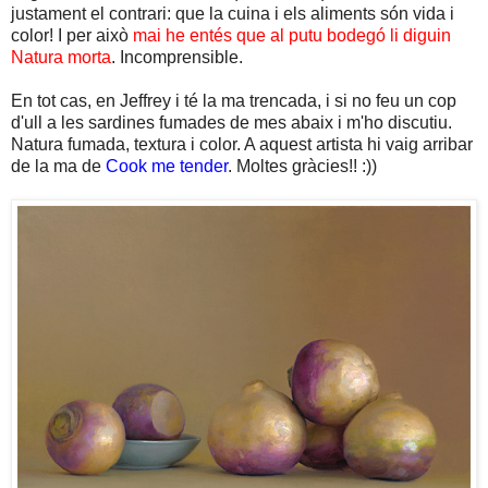
justament el contrari: que la cuina i els aliments són vida i
color! I per això
mai he entés que al putu bodegó li diguin
Natura morta
. Incomprensible.
En tot cas, en Jeffrey i té la ma trencada, i si no feu un cop
d'ull a les sardines fumades de mes abaix i m'ho discutiu.
Natura fumada, textura i color. A aquest artista hi vaig arribar
de la ma de
Cook me tender
. Moltes gràcies!! :))