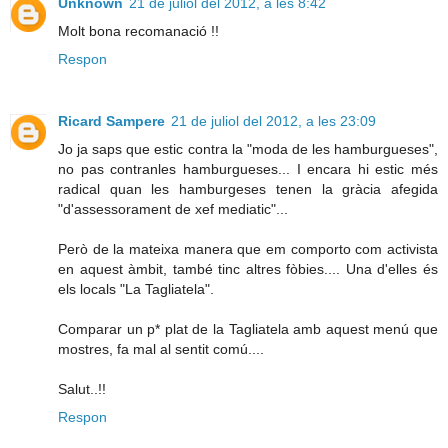
Unknown
21 de juliol del 2012, a les 8:42
Molt bona recomanació !!
Respon
Ricard Sampere
21 de juliol del 2012, a les 23:09
Jo ja saps que estic contra la "moda de les hamburgueses",
no pas contranles hamburgueses... I encara hi estic més
radical quan les hamburgeses tenen la gràcia afegida
"d'assessorament de xef mediatic"...
Però de la mateixa manera que em comporto com activista
en aquest àmbit, també tinc altres fòbies.... Una d'elles és
els locals "La Tagliatela".
Comparar un p* plat de la Tagliatela amb aquest menú que
mostres, fa mal al sentit comú....
Salut..!!
Respon