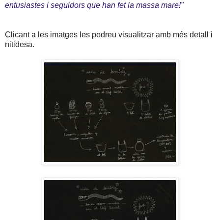
entusiastes i seguidors que han fet la massa mare!"
Clicant a les imatges les podreu visualitzar amb més detall i
nitidesa.