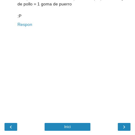
de pollo = 1 goma de puerro
:P
Respon
‹
›
Inici