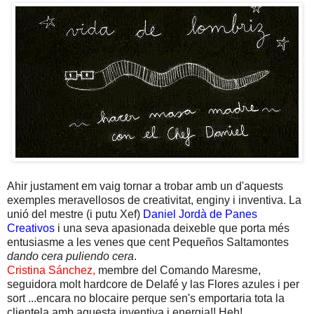
Ahir justament em vaig tornar a trobar amb un d'aquests
exemples meravellosos de creativitat, enginy i inventiva. La
unió del mestre (i putu Xef)
Daniel Jordà
de Panes
Creativos
i una seva apasionada deixeble que porta més
entusiasme a les venes que cent Pequeños Saltamontes
dando cera puliendo cera
.
Cristina Sánchez,
membre del Comando Maresme,
seguidora molt hardcore de Delafé y las Flores azules i per
sort ...encara no blocaire perque sen's emportaria tota la
clientela amb aquesta inventiva i energia!! Heh!