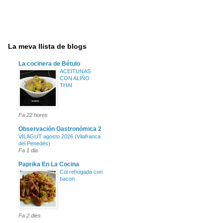
La meva llista de blogs
La cocinera de Bétulo
ACEITUNAS
CON ALIÑO
THAI
Fa 22 hores
Observación Gastronómica 2
VILAGUT agosto 2026 (Vilafranca
del Penedés)
Fa 1 dia
Paprika En La Cocina
Col rehogada con
bacon
Fa 2 dies