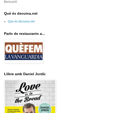
Benicarló
Què és decuina.net
Que és decuina.net
Parlo de restaurants a...
Llibre amb Daniel Jordà: