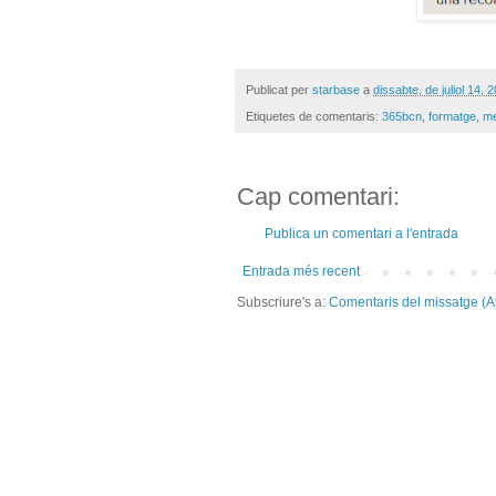
Publicat per
starbase
a
dissabte, de juliol 14, 
Etiquetes de comentaris:
365bcn
,
formatge
,
me
Cap comentari:
Publica un comentari a l'entrada
Entrada més recent
Subscriure's a:
Comentaris del missatge (A