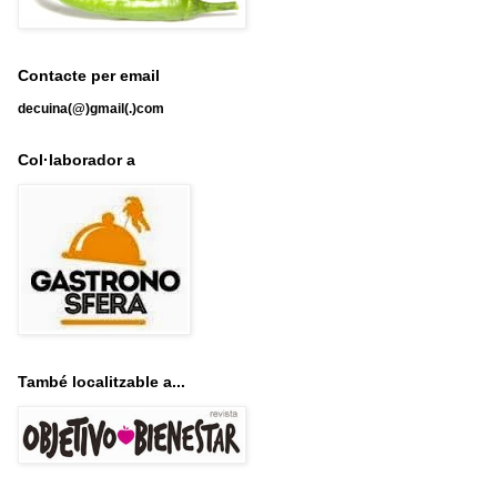
Contacte per email
decuina(@)gmail(.)com
Col·laborador a
També localitzable a...