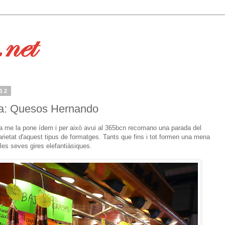
012
na: Quesos Hernando
ra me la pone ídem i per això avui al 365bcn recomano una parada del
rietat d'aquest tipus de formatges. Tants que fins i tot formen una mena
 les seves gires elefantiàsiques.