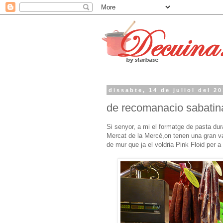
dissabte, 14 de juliol del 2
de recomanacio sabati
Si senyor, a mi el formatge de pasta du
Mercat de la Mercé,on tenen una gran va
de mur que ja el voldria Pink Floid per a