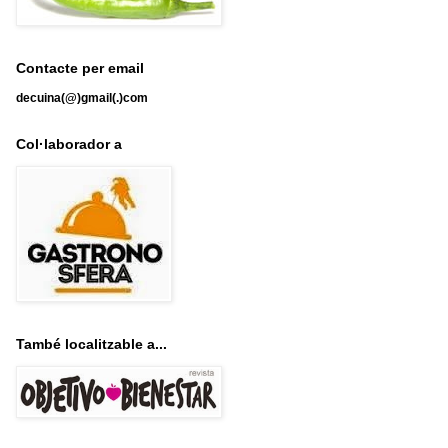
Contacte per email
decuina(@)gmail(.)com
Col·laborador a
També localitzable a...