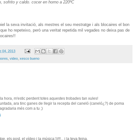
o, sofrito y caldo. cocer en horno a 220ºC
 la seva invitació, als mestres el seu mestratge i als blocaires el bon
 que ho repeteixo, però una veritat repetida mil vegades no deixa pas de
locaires!!
e 04, 2013
abores
,
video
,
xesco bueno
la hora, m'estic perdent totes aquestes trobades tan xules!
puntada, ara tinc ganes de llegir la recepta del caneló (caneló¿?) de poma
gradaria més com a tu ;)
4
 els post, el vídeo i la música:))!!!... i la teva feina,