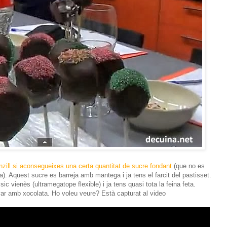
nzill si aconsegueixes una certa quantitat de sucre fondant
(que no es
a). Aquest sucre es barreja amb mantega i ja tens el farcit del pastisset.
c vienès (ultramegatope flexible) i ja tens quasi tota la feina feta.
anyar amb xocolata. Ho voleu veure? Està capturat al video