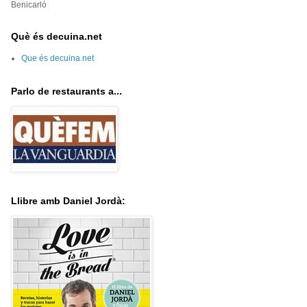
Benicarló
Què és decuina.net
Que és decuina.net
Parlo de restaurants a...
Llibre amb Daniel Jordà: