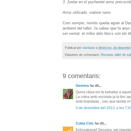
3. Juntar en el pucherete arroz precocid
Arroz utilizado: vialone nano
Com sempre, només queda agrair al Daniel
ambient del taller. Ja sabeu que fa anys
ser veritat: el millor dels blocs són els b
Publicat per
starbase
a
dimecres, de desembr
Etiquetes de comentaris:
Recepta
,
taller de s
9 comentaris:
Gemma
ha dit...
Quina ràbia em fa treballar a aquel
La cotna amb xocolata ja la tinc a
amb brandada , crec que també m'a
5 de desembre del 2013, a les 7:0
Cuina Cinc
ha dit...
Enhorabona!! Decuina, pel reportatge,