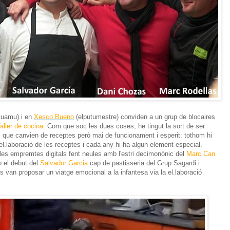
tuamu) i en
Xesco Bueno
(elputumestre) conviden a un grup de blocaires
aller de cocina
. Com que soc les dues coses, he tingut la sort de ser
, que canvien de receptes però mai de funcionament i esperit: tothom hi
 el.laboració de les receptes i cada any hi ha algun element especial.
les empremtes digitals fent neules amb l'estri decimonònic del
Marc Can
b el debut del
Salvador Garcia
cap de pastisseria del Grup Sagardi i
 van proposar un viatge emocional a la infantesa via la el.laboració