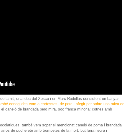
 de la nit, una idea del Xesco i en Marc Rodellas consistent en banyar
també conegudes com a cortesses- de porc i afegir per sobre una mica de
 el caneló de brandada però mira, soc franca minoria: cotnes amb
xocolàtiques, també vem sopar el mencionat caneló de poma i brandada
 arròs de pucherete amb trompetes de la mort, butifarra negra i