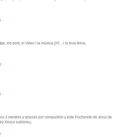
5
 els post, el vídeo i la música:))!!!... i la teva feina,
8
5
tos 3 mestres y gracias por compartirlo y este Pucherete de arroz de
o by Xesco sublime¡¡
5