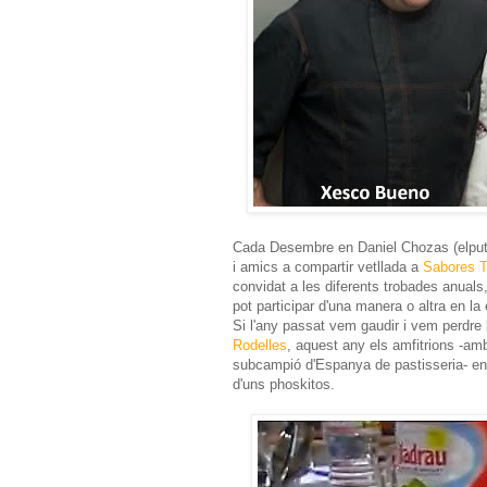
Cada Desembre en Daniel Chozas (elpu
i amics a compartir vetllada a
Sabores T
convidat a les diferents trobades anuals
pot participar d'una manera o altra en la
Si l'any passat vem gaudir i vem perdre 
Rodelles
, aquest any els amfitrions -am
subcampió d'Espanya de pastisseria- ens
d'uns phoskitos.