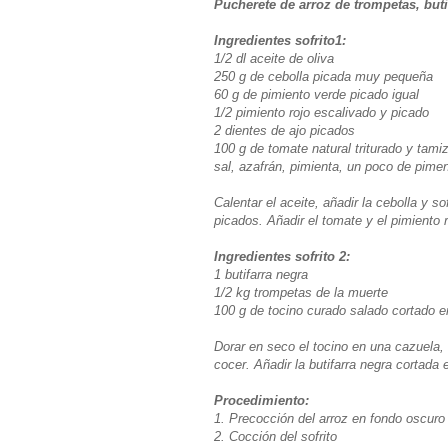
Pucherete de arroz de trompetas, but
Ingredientes sofrito1:
1/2 dl aceite de oliva
250 g de cebolla picada muy pequeña
60 g de pimiento verde picado igual
1/2 pimiento rojo escalivado y picado
2 dientes de ajo picados
100 g de tomate natural triturado y tami
sal, azafrán, pimienta, un poco de pim
Calentar el aceite, añadir la cebolla y s
picados. Añadir el tomate y el pimiento 
Ingredientes sofrito 2:
1 butifarra negra
1/2 kg trompetas de la muerte
100 g de tocino curado salado cortado e
Dorar en seco el tocino en una cazuela,
cocer. Añadir la butifarra negra cortada
Procedimiento:
1. Precocción del arroz en fondo oscuro
2. Cocción del sofrito