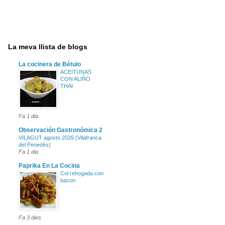
La meva llista de blogs
La cocinera de Bétulo
ACEITUNAS
CON ALIÑO
THAI
Fa 1 dia
Observación Gastronómica 2
VILAGUT agosto 2026 (Vilafranca
del Penedés)
Fa 1 dia
Paprika En La Cocina
Col rehogada con
bacon
Fa 3 dies