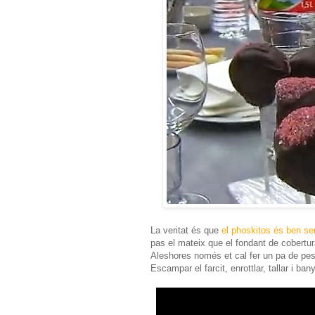
La veritat és que
el phoskitos és ben se
pas el mateix que el fondant de cobertur
Aleshores només et cal fer un pa de pessi
Escampar el farcit, enrottlar, tallar i b