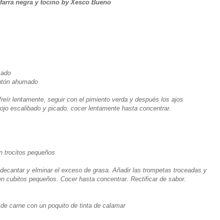
ifarra negra y tocino by Xesco Bueno
zado
entón ahumado
ofreír lentamente, seguir con el pimiento verda y después los ajos
rojo escalibado y picado. cocer lentamente hasta concentrar.
n trocitos pequeños
 decantar y elminar el exceso de grasa. Añadir las trompetas troceadas y
 en cubitos pequeños. Cocer hasta concentrar. Rectificar de sabor.
 de carne con un poquito de tinta de calamar