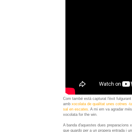
Com també està capturat l'èxit fulgurant
amb
xocolata de qualitat unes cotnes -
sal en escates
. A mi em va agradar més
xocolata for the win.
A banda d'aquestes dues preparacions 
que guardo per a un propera entrada i un