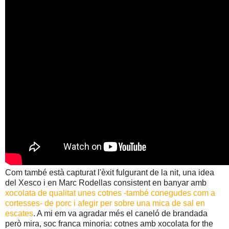
Com també està capturat l'èxit fulgurant de la nit, una idea
del Xesco i en Marc Rodellas consistent en banyar amb
xocolata de qualitat unes cotnes -també conegudes com a
cortesses- de porc i afegir per sobre una mica de sal en
escates
. A mi em va agradar més el caneló de brandada
però mira, soc franca minoria: cotnes amb xocolata for the