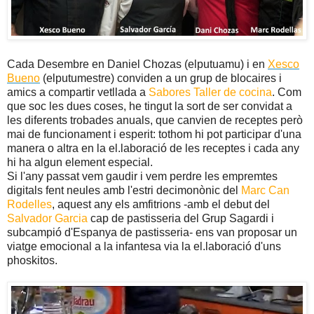
Cada Desembre en Daniel Chozas (elputuamu) i en
Xesco
Bueno
(elputumestre) conviden a un grup de blocaires i
amics a compartir vetllada a
Sabores Taller de cocina
. Com
que soc les dues coses, he tingut la sort de ser convidat a
les diferents trobades anuals, que canvien de receptes però
mai de funcionament i esperit: tothom hi pot participar d'una
manera o altra en la el.laboració de les receptes i cada any
hi ha algun element especial.
Si l'any passat vem gaudir i vem perdre les empremtes
digitals fent neules amb l'estri decimonònic del
Marc Can
Rodelles
, aquest any els amfitrions -amb el debut del
Salvador Garcia
cap de pastisseria del Grup Sagardi i
subcampió d'Espanya de pastisseria- ens van proposar un
viatge emocional a la infantesa via la el.laboració d'uns
phoskitos.