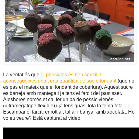
La veritat és que
el phoskitos és ben senzill si
aconsegueixes una certa quantitat de sucre fondant
(que no
es pas el mateix que el fondant de cobertura). Aquest sucre
es barreja amb mantega i ja tens el farcit del pastisset.
Aleshores només et cal fer un pa de pessic vienès
(ultramegatope flexible) i ja tens quasi tota la feina feta.
Escampar el farcit, enrottlar, tallar i banyar amb xocolata. Ho
voleu veure? Està capturat al video