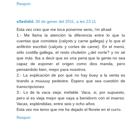
Respon
eSedidió
30 de gener del 2011, a les 23:11
Esta vez creo que me toca ponerme serio, i'm afraid:
1.- Me llama la atención la diferencia entre lo que tu
cuentas que comisteis (calçots y carne gallega) y lo que el
anfitrión escribió (calçots y cortes de carne). En el menú,
sólo costilla gallega, el resto chuletón ¿del norte? y no sé
que más. Iba a decir que es una pena que la gente no sea
capaz de exponer el origen como dios manda, pero
pensándolo bien, mejor para nosotros.
2.- La explicación de por qué no hay buey a la venta es
tirando a muuuuy pedestre. Espero que sea cuestión de
transcripciones.
3.- Lo de la vaca vieja: inefable. Vaca, si, por supuesto,
pero si es vieja mejor que vaya a benidorm con el inserso.
Vacas, espléndidas, entre seis y ocho años.
Esta vez me temo que me he dejado el florete en el curro.
Respon