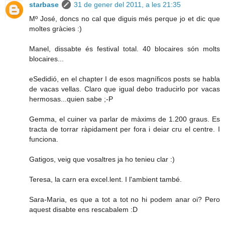
starbase
31 de gener del 2011, a les 21:35
Mº José, doncs no cal que diguis més perque jo et dic que
moltes gràcies :)
Manel, dissabte és festival total. 40 blocaires són molts
blocaires...
eSedidió, en el chapter I de esos magníficos posts se habla
de vacas vellas. Claro que igual debo traducirlo por vacas
hermosas...quien sabe ;-P
Gemma, el cuiner va parlar de màxims de 1.200 graus. Es
tracta de torrar ràpidament per fora i deiar cru el centre. I
funciona.
Gatigos, veig que vosaltres ja ho tenieu clar :)
Teresa, la carn era excel.lent. I l'ambient també.
Sara-Maria, es que a tot a tot no hi podem anar oi? Pero
aquest disabte ens rescabalem :D