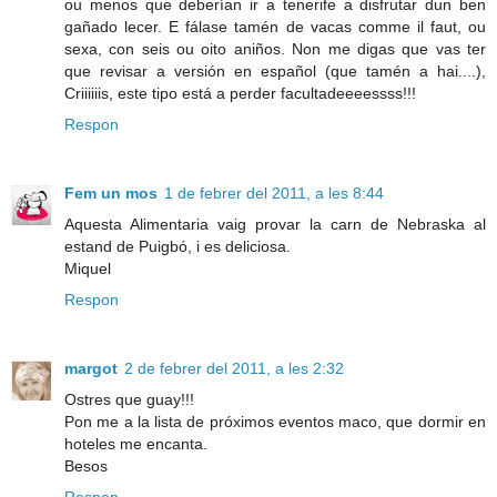
ou menos que deberían ir a tenerife a disfrutar dun ben
gañado lecer. E fálase tamén de vacas comme il faut, ou
sexa, con seis ou oito aniños. Non me digas que vas ter
que revisar a versión en español (que tamén a hai....),
Criiiiiis, este tipo está a perder facultadeeeessss!!!
Respon
Fem un mos
1 de febrer del 2011, a les 8:44
Aquesta Alimentaria vaig provar la carn de Nebraska al
estand de Puigbó, i es deliciosa.
Miquel
Respon
margot
2 de febrer del 2011, a les 2:32
Ostres que guay!!!
Pon me a la lista de próximos eventos maco, que dormir en
hoteles me encanta.
Besos