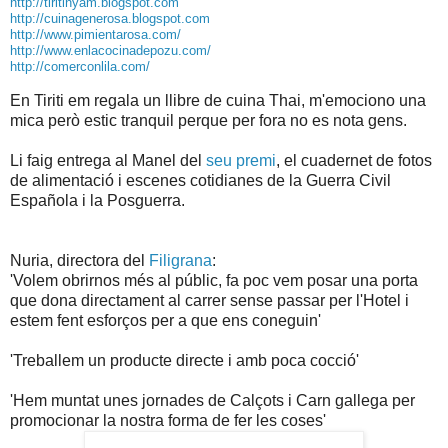
http://tiritinyam.blogspot.com
http://cuinagenerosa.blogspot.com
http://www.pimientarosa.com/
http://www.enlacocinadepozu.com/
http://comerconlila.com/
En Tiriti em regala un llibre de cuina Thai, m'emociono una
mica però estic tranquil perque per fora no es nota gens.
Li faig entrega al Manel del
seu premi
, el cuadernet de fotos
de alimentació i escenes cotidianes de la Guerra Civil
Española i la Posguerra.
Nuria, directora del
Filigrana
:
'Volem obrirnos més al públic, fa poc vem posar una porta
que dona directament al carrer sense passar per l'Hotel i
estem fent esforços per a que ens coneguin'
'Treballem un producte directe i amb poca cocció'
'Hem muntat unes jornades de Calçots i Carn gallega per
promocionar la nostra forma de fer les coses'