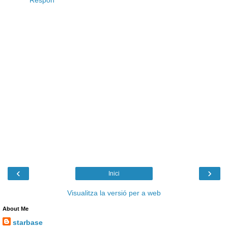
Respon
‹
›
Inici
Visualitza la versió per a web
About Me
starbase