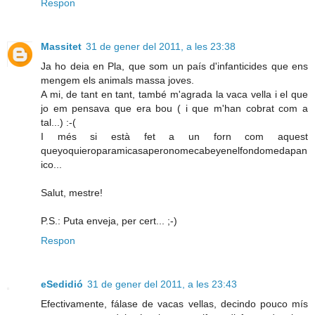
Respon
Massitet
31 de gener del 2011, a les 23:38
Ja ho deia en Pla, que som un país d'infanticides que ens
mengem els animals massa joves.
A mi, de tant en tant, també m'agrada la vaca vella i el que
jo em pensava que era bou ( i que m'han cobrat com a
tal...) :-(
I més si està fet a un forn com aquest
queyoquieroparamicasaperonomecabeyenelfondomedapan
ico...
Salut, mestre!
P.S.: Puta enveja, per cert... ;-)
Respon
eSedidió
31 de gener del 2011, a les 23:43
Efectivamente, fálase de vacas vellas, decindo pouco mís