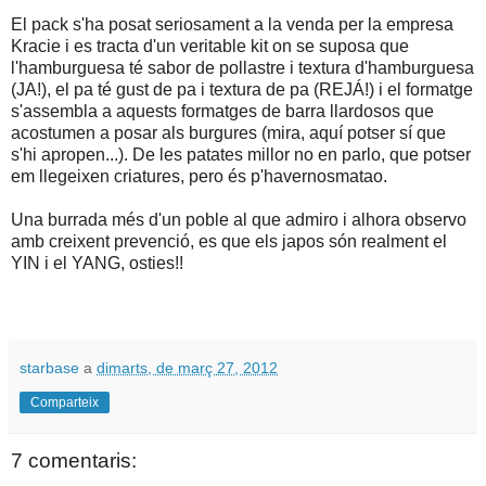
El pack s'ha posat seriosament a la venda per la empresa
Kracie i es tracta d'un veritable kit on se suposa que
l'hamburguesa té sabor de pollastre i textura d'hamburguesa
(JA!), el pa té gust de pa i textura de pa (REJÁ!) i el formatge
s'assembla a aquests formatges de barra llardosos que
acostumen a posar als burgures (mira, aquí potser sí que
s'hi apropen...). De les patates millor no en parlo, que potser
em llegeixen criatures, pero és p'havernosmatao.
Una burrada més d'un poble al que admiro i alhora observo
amb creixent prevenció, es que els japos són realment el
YIN i el YANG, osties!!
starbase
a
dimarts, de març 27, 2012
Comparteix
7 comentaris: