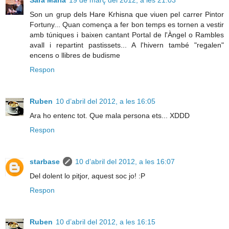
Sara Maria
19 de març del 2012, a les 21:03
Son un grup dels Hare Krhisna que viuen pel carrer Pintor
Fortuny... Quan comença a fer bon temps es tornen a vestir
amb túniques i baixen cantant Portal de l'Àngel o Rambles
avall i repartint pastissets... A l'hivern també "regalen"
encens o llibres de budisme
Respon
Ruben
10 d’abril del 2012, a les 16:05
Ara ho entenc tot. Que mala persona ets... XDDD
Respon
starbase
10 d’abril del 2012, a les 16:07
Del dolent lo pitjor, aquest soc jo! :P
Respon
Ruben
10 d’abril del 2012, a les 16:15