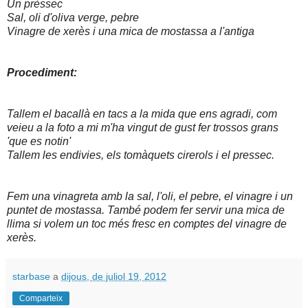
Un prèssec
Sal, oli d'oliva verge, pebre
Vinagre de xerès i una mica de mostassa a l'antiga
Procediment:
Tallem el bacallà en tacs a la mida que ens agradi, com
veieu a la foto a mi m'ha vingut de gust fer trossos grans
'que es notin'
Tallem les endivies, els tomàquets cirerols i el pressec.
Fem una vinagreta amb la sal, l'oli, el pebre, el vinagre i un
puntet de mostassa. També podem fer servir una mica de
llima si volem un toc més fresc en comptes del vinagre de
xerès.
starbase
a
dijous, de juliol 19, 2012
Comparteix