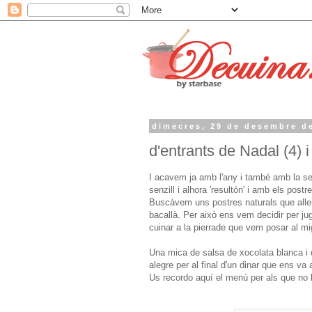
dimecres, 29 de desembre d
d'entrants de Nadal (4) 
I acavem ja amb l'any i també amb la s
senzill i alhora 'resultón' i amb els post
Buscàvem uns postres naturals que alleug
bacallà. Per això ens vem decidir per ju
cuinar a la pierrade que vem posar al mig
Una mica de salsa de xocolata blanca i 
alegre per al final d'un dinar que ens va 
Us recordo aquí el menú per als que no he