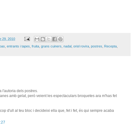
e 29, 2010
apas
,
entrants i tapes
,
fruita
,
grans cuiners
,
nadal
,
oriol rovira
,
postres
,
Recepta
,
l'autoria dels postres.
anes amb gelat, però veient les espectaculars broquetes ara m'has fet
 cop d'ull al teu bloc i decideixi ella que, fet i fet, és qui sempre acaba
:27