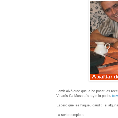
I amb això crec que ja he posat les rece
Vinarós Ca Massita's style la podeu
trov
Espero que les hagueu gaudit i si alguna
La serie completa: