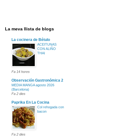
La meva llista de blogs
La cocinera de Bétulo
ACEITUNAS
CON ALIÑO
THAI
Fa 14 hores
Observación Gastronómica 2
MEDIA MANGA agosto 2026
(Barcelona)
Fa 2 dies
Paprika En La Cocina
Col rehogada con
bacon
Fa 2 dies