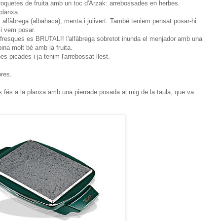
broquetes de fruita amb un toc d'Arzak: arrebossades en herbes
planxa.
m alfàbrega (albahaca), menta i julivert. També teniem pensat posar-hi
li vem posar.
 fresques es BRUTAL!! l'alfàbrega sobretot inunda el menjador amb una
ina molt bé amb la fruita.
s picades i ja tenim l'arrebossat llest.
res.
fés a la planxa amb una pierrade posada al mig de la taula, que va