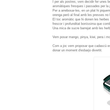
I per als postres, vem decidir fer unes 
aromàtiques fresques i passades per la 
Per a arrebosar-les, en un plat hi pique
orenga però al final amb les presses no 
El toc aromàtic que hi donen les herbes
frescor i profunditat boníssima que comb
Una mica de sucre barrejat amb les herbe
Vem posar mango, pinya, kiwi, pera i mo
Com a joc vem proposar que cadascú es 
donar un moment d'esbarjo divertit.