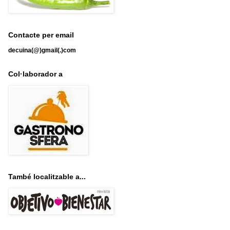
Contacte per email
decuina(@)gmail(.)com
Col·laborador a
També localitzable a...