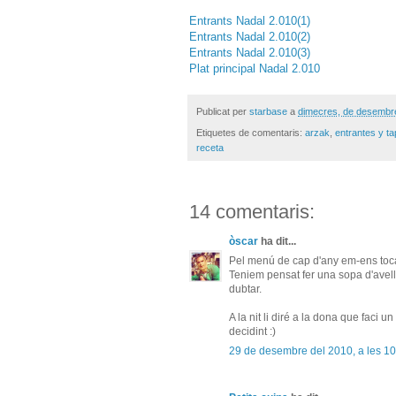
Entrants Nadal 2.010(1)
Entrants Nadal 2.010(2)
Entrants Nadal 2.010(3)
Plat principal Nadal 2.010
Publicat per
starbase
a
dimecres, de desembr
Etiquetes de comentaris:
arzak
,
entrantes y t
receta
14 comentaris:
òscar
ha dit...
Pel menú de cap d'any em-ens toca 
Teniem pensat fer una sopa d'avell
dubtar.
A la nit li diré a la dona que faci un
decidint :)
29 de desembre del 2010, a les 10