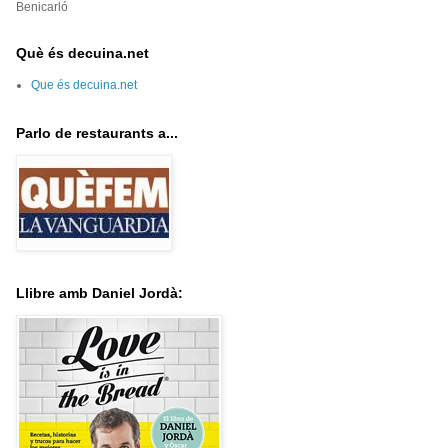
Benicarló
Què és decuina.net
Que és decuina.net
Parlo de restaurants a...
Llibre amb Daniel Jordà: