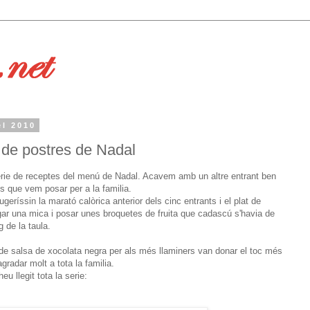
el 2010
i de postres de Nadal
erie de receptes del menú de Nadal. Acavem amb un altre entrant ben
res que vem posar per a la familia.
eríssin la marató calòrica anterior dels cinc entrants i el plat de
gar una mica i posar unes broquetes de fruita que cadascú s'havia de
 de la taula.
de salsa de xocolata negra per als més llaminers van donar el toc més
agradar molt a tota la familia.
u llegit tota la serie: