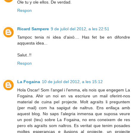
Ole tu y ole ellos. De verdad.
Respon
Ricard Sampere
9 de juliol del 2012, a les 22:51
Tampoc tenia ni idea d'això.... Has fet be en difondre
aqquesta idea...
Salut..!!
Respon
La Fogaina
10 de juliol del 2012, a les 15:12
Hola Oscar! Som l'angel i l'emma, els nois que engegem La
Fogaina. Ahir un noi en va escriure un mail oferint-nos
material de cuina pel projecte. Molt agraïts li preguntem
(per mail) com ha sapigut de naltrus. Ens enllaça amb
aquest blog. No saps l'alegria inmensa que suposa veure
un post (teu) sobre La Fogaina, no ens coneixem de res
pero els agraïts som naltros. Es veritat que tenim posades
moltes esperanças e ilusions al projecte, un projecte