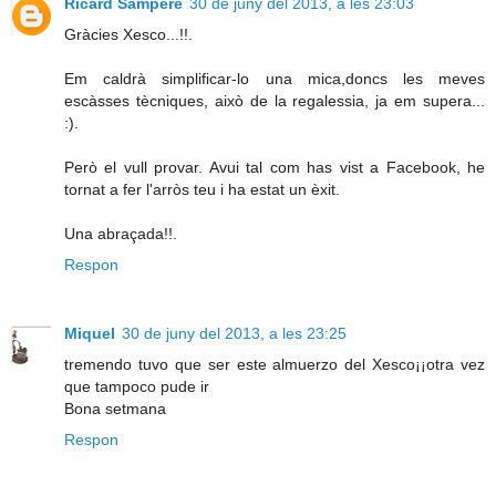
Ricard Sampere
30 de juny del 2013, a les 23:03
Gràcies Xesco...!!.
Em caldrà simplificar-lo una mica,doncs les meves
escàsses tècniques, això de la regalessia, ja em supera...
:).
Però el vull provar. Avui tal com has vist a Facebook, he
tornat a fer l'arròs teu i ha estat un èxit.
Una abraçada!!.
Respon
Miquel
30 de juny del 2013, a les 23:25
tremendo tuvo que ser este almuerzo del Xesco¡¡otra vez
que tampoco pude ir
Bona setmana
Respon