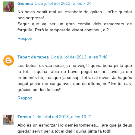
Gemma
1 de juliol del 2013, a les 7:24
No havia sentit mai un escabetx de galtes... m'he quedat
ben sorpresa!
Segur que va ser un gran comiat dels esmorzars de
forquilla. Però la temporada vinent contineu, oi?
Respon
Tapa't de tapes
1 de juliol del 2013, a les 7:46
Les botes, us vau posar, ja ho veig! I quina bona pinta que
fa tot... i quina ràbia no haver pogut ser-hi... avui ja em
trobo més bé, i és que ja se sap, tot va al revés! Ja hagués
pogut posar-me xunga avui, que és dilluns, no? En tot cas,
gràcies per les foticos!!
Respon
Teresa
1 de juliol del 2013, a les 10:21
Això és un esmorzar i lo demès tonteries...! ara que ja deus
quedar servit per a tot el dia!!! quina pinta fa tot!!!